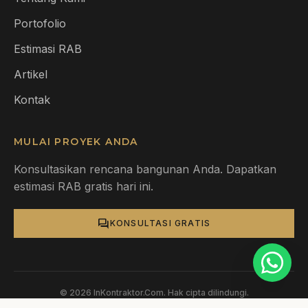
Portofolio
Estimasi RAB
Artikel
Kontak
MULAI PROYEK ANDA
Konsultasikan rencana bangunan Anda. Dapatkan
estimasi RAB gratis hari ini.
forum
KONSULTASI GRATIS
© 2026 InKontraktor.Com. Hak cipta dilindungi.
Kebijakan Privasi
Syarat & Ketentuan
Sitemap