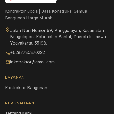
Kontraktor Jogja | Jasa Konstruksi Semua
Bangunan Harga Murah
location_on
Jalan Nuri Nomor 99, Pringgolayan, Kecamatan
Bangutapan, Kabupaten Bantul, Daerah Istimewa
Yogyakarta, 55198.
call
+6287785870222
mail
inkotraktor@gmail.com
LAYANAN
Kontraktor Bangunan
PERUSAHAAN
Tentang Kami