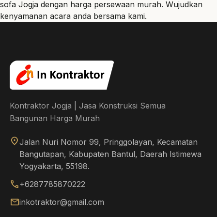
sofa Jogja dengan harga persewaan murah. Wujudkan
kenyamanan acara anda bersama kami.
Kontraktor Jogja | Jasa Konstruksi Semua
Bangunan Harga Murah
location_on
Jalan Nuri Nomor 99, Pringgolayan, Kecamatan
Bangutapan, Kabupaten Bantul, Daerah Istimewa
Yogyakarta, 55198.
call
+6287785870222
mail
inkotraktor@gmail.com