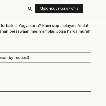
search
forum
KONSULTASI GRATIS
erbaik di Yogyakarta? Kami siap melayani Anda!
yanan
persewaan mesin amplas Jogja
harga murah
nan by request)