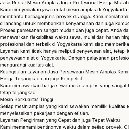
Jasa Rental Mesin Amplas Jogja Profesional Harga Murah
Kami menyediakan jasa rental mesin
amplas
di Yogyakarta 
membantu berbagai jenis proyek di
Jogja
. Kami memahami 
dirancang untuk memberikan kenyamanan dan juga kemuda
Proses pemesanan sangat mudah dan juga cepat. Anda dapa
menawarkan fleksibilitas waktu sewa, mulai dari harian 
profesional dan terbaik di Yogyakarta kami siap memberik
Layanan kami tidak hanya meliputi penyewaan alat, tetap
penyewaan alat di Yogyakarta. Dengan pelayanan profesio
mengurangi kualitas alat.
Keunggulan Layanan Jasa Persewaan Mesin Amplas Kami 
Harga Terjangkau dan juga Kompetitif
Kami menawarkan harga sewa mesin amplas yang sangat ber
tetap terjangkau.
Mesin Berkualitas Tinggi
Setiap mesin amplas yang kami sewakan memiliki kualita
menyelesaikan pekerjaan dengan efisien.
Layanan Pengiriman yang Cepat dan juga Tepat Waktu
Kami memahami pentingnya waktu dalam setiap proyek. Ol