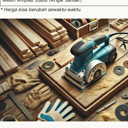
Mesin Amplas Sudut (Angle Sander)
* Harga bisa berubah sewaktu-waktu
.