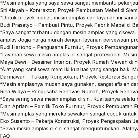
“Mesin amplas yang saya sewa sangat membantu pekerjaan 
Siti Aisyah – Kontraktor, Proyek Pembuatan Mebel di Sle
“Untuk proyek mebel, mesin amplas dari layanan ini sang
Budi Prasetyo – Pembuat Pintu, Proyek Pabrik Mebel di Ba
“Saya sangat terbantu dengan mesin amplas yang disewa. Ku
amplas Jogja harga murah dengan layanan persewaan profes
Rudi Hartono – Pengusaha Furnitur, Proyek Pembangunan
“Layanan sewa mesin amplas ini sangat profesional. Mesin
Maya Dewi – Desainer Interior, Proyek Rumah Mewah di Y
“Alat yang kami sewa memiliki kualitas yang sangat baik.
Darmawan – Tukang Rongsokan, Proyek Restorasi Bangun
“Mesin amplasnya mudah saya gunakan, sangat efisien dan 
Rina Widya – Pengusaha Renovasi Rumah, Proyek Renova
“Saya sering sewa mesin amplas di sini. Kualitasnya selal
Dian Apriani – Pemilik Toko Furnitur, Proyek Pembuatan F
“Mesin amplas yang mereka sewakan sangat cocok untuk k
Eko Susanto – Pekerja Konstruksi, Proyek Pengaspalan Ja
“Sewa mesin amplas di sini sangat menguntungkan. Alatnya
FAQ