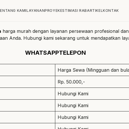
ENTANG KAMI
LAYANAN
PROYEK
ESTIMASI RAB
ARTIKEL
KONTAK
a
harga murah dengan layanan persewaan profesional dan t
rjaan Anda. Hubungi kami sekarang untuk mendapatkan la
WHATSAPP
TELEPON
Harga Sewa (Mingguan dan bula
Rp. 50.000,-
Hubungi Kami
Hubungi Kami
Hubungi Kami