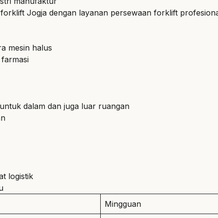
stri manufaktur
wa forklift Jogja dengan layanan persewaan forklift profesi
ra mesin halus
 farmasi
 untuk dalam dan juga luar ruangan
an
 logistik
u
Mingguan