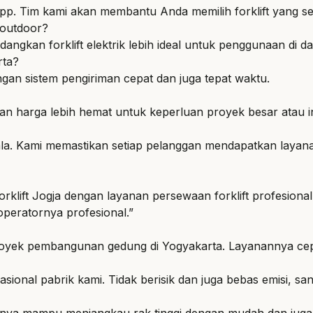
p. Tim kami akan membantu Anda memilih forklift yang se
 outdoor?
edangkan forklift elektrik lebih ideal untuk penggunaan di 
rta?
gan sistem pengiriman cepat dan juga tepat waktu.
n harga lebih hemat untuk keperluan proyek besar atau in
ala. Kami memastikan setiap pelanggan mendapatkan layanan
forklift Jogja dengan layanan persewaan forklift profesion
operatornya profesional.”
proyek pembangunan gedung di Yogyakarta. Layanannya cep
erasional pabrik kami. Tidak berisik dan juga bebas emisi, s
nitnya mampu menjangkau rak tinggi dengan mudah dan juga 