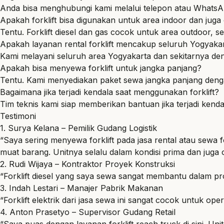
Anda bisa menghubungi kami melalui telepon atau WhatsAp
Apakah forklift bisa digunakan untuk area indoor dan juga
Tentu. Forklift diesel dan gas cocok untuk area outdoor, s
Apakah layanan rental forklift mencakup seluruh Yogyaka
Kami melayani seluruh area Yogyakarta dan sekitarnya den
Apakah bisa menyewa forklift untuk jangka panjang?
Tentu. Kami menyediakan paket sewa jangka panjang denga
Bagaimana jika terjadi kendala saat menggunakan forklift?
Tim teknis kami siap memberikan bantuan jika terjadi kend
Testimoni
1. Surya Kelana – Pemilik Gudang Logistik
“Saya sering menyewa forklift pada jasa rental atau sewa 
muat barang. Unitnya selalu dalam kondisi prima dan juga 
2. Rudi Wijaya – Kontraktor Proyek Konstruksi
“Forklift diesel yang saya sewa sangat membantu dalam 
3. Indah Lestari – Manajer Pabrik Makanan
“Forklift elektrik dari jasa sewa ini sangat cocok untuk op
4. Anton Prasetyo – Supervisor Gudang Retail
“Saya puas dengan layanan forklift reach truck di sini. U