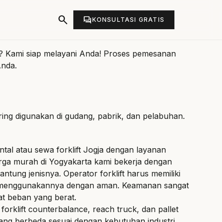
search
forum
KONSULTASI GRATIS
? Kami siap melayani Anda! Proses pemesanan
Anda.
ring digunakan di gudang, pabrik, dan pelabuhan.
ental atau sewa forklift Jogja dengan layanan
arga murah di Yogyakarta kami bekerja dengan
rgantung jenisnya. Operator forklift harus memiliki
t menggunakannya dengan aman. Keamanan sangat
at beban yang berat.
i forklift counterbalance, reach truck, dan pallet
i yang berbeda sesuai dengan kebutuhan industri.