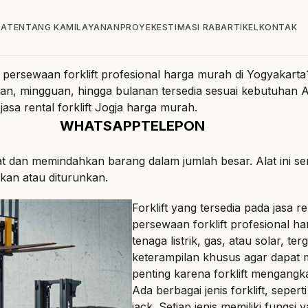
DA
TENTANG KAMI
LAYANAN
PROYEK
ESTIMASI RAB
ARTIKEL
KONTAK
n
persewaan forklift profesional harga murah di Yogyakarta
ian, mingguan, hingga bulanan tersedia sesuai kebutuhan 
 jasa
rental forklift Jogja harga murah
.
WHATSAPP
TELEPON
at dan memindahkan barang dalam jumlah besar. Alat ini se
kkan atau diturunkan.
Forklift yang tersedia pada jasa r
persewaan forklift profesional h
tenaga listrik, gas, atau solar, te
keterampilan khusus agar dapa
penting karena forklift mengangk
Ada berbagai jenis forklift, sepert
jack. Setiap jenis memiliki fungs