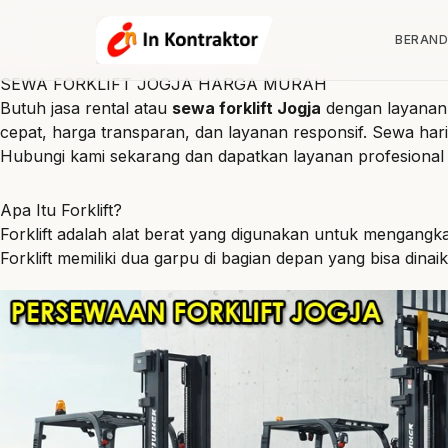
Lewati ke konten
BERAN
SEWA FORKLIFT JOGJA HARGA MURAH
Butuh jasa rental atau
sewa forklift Jogja
dengan layana
cepat, harga transparan, dan layanan responsif. Sewa har
Hubungi kami sekarang dan dapatkan layanan profesional
Apa Itu Forklift?
Forklift adalah alat berat yang digunakan untuk mengangk
Forklift memiliki dua garpu di bagian depan yang bisa dinai