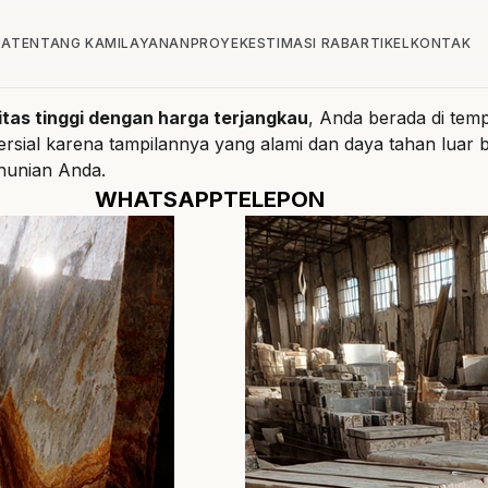
DA
TENTANG KAMI
LAYANAN
PROYEK
ESTIMASI RAB
ARTIKEL
KONTAK
litas tinggi dengan harga terjangkau
, Anda berada di temp
al karena tampilannya yang alami dan daya tahan luar bi
 hunian Anda.
WHATSAPP
TELEPON