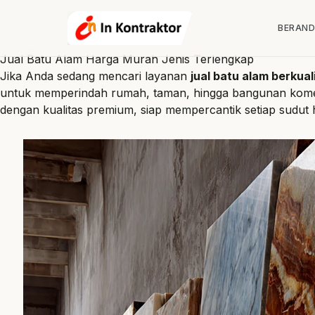
Lewati ke konten
BERAN
Jual Batu Alam Harga Murah Jenis Terlengkap
Jika Anda sedang mencari layanan
jual batu alam berkua
untuk memperindah rumah, taman, hingga bangunan komersi
dengan kualitas premium, siap mempercantik setiap sudut