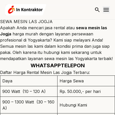
Lewati ke konten
menu
search
SEWA MESIN LAS JOGJA
Apakah Anda mencari jasa rental atau
sewa mesin las
Jogja
harga murah dengan layanan persewaan
profesional di Yogyakarta? Kami siap melayani Anda!
Semua mesin las kami dalam kondisi prima dan juga siap
pakai. Oleh karena itu hubungi kami sekarang untuk
mendapatkan layanan
sewa mesin las Yogyakarta
terbaik!
WHATSAPP
TELEPON
Daftar
Harga Rental Mesin Las Jogja
Terbaru:
Daya
Harga Sewa
900 Watt (10 – 120 A)
Rp. 50.000,- per hari
900 – 1300 Watt (30 – 160
Hubungi Kami
A)