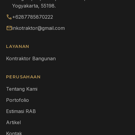
Yogyakarta, 55198.
call
+6287785870222
mail
inkotraktor@gmail.com
LAYANAN
Kontraktor Bangunan
PERUSAHAAN
Tentang Kami
Portofolio
Estimasi RAB
Artikel
Kontak