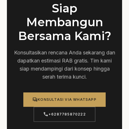
Siap
Membangun
Bersama Kami?
Konsultasikan rencana Anda sekarang dan
dapatkan estimasi RAB gratis. Tim kami
siap mendampingi dari konsep hingga
serah terima kunci.
forum
KONSULTASI VIA WHATSAPP
call
+6287785870222