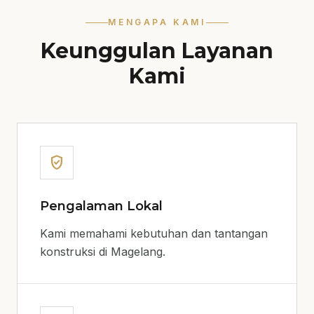
MENGAPA KAMI
Keunggulan Layanan
Kami
verified_user
Pengalaman Lokal
Kami memahami kebutuhan dan tantangan
konstruksi di Magelang.