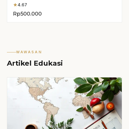
Proyek Anda
star
4.67
Rp
500.000
WAWASAN
Artikel Edukasi