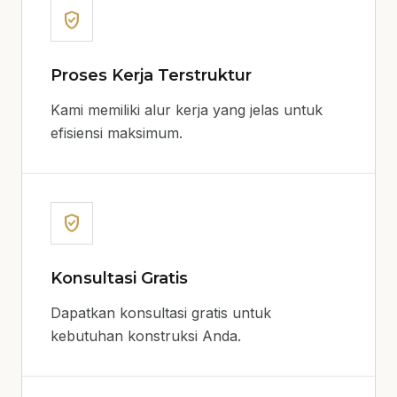
verified_user
Proses Kerja Terstruktur
Kami memiliki alur kerja yang jelas untuk
efisiensi maksimum.
verified_user
Konsultasi Gratis
Dapatkan konsultasi gratis untuk
kebutuhan konstruksi Anda.