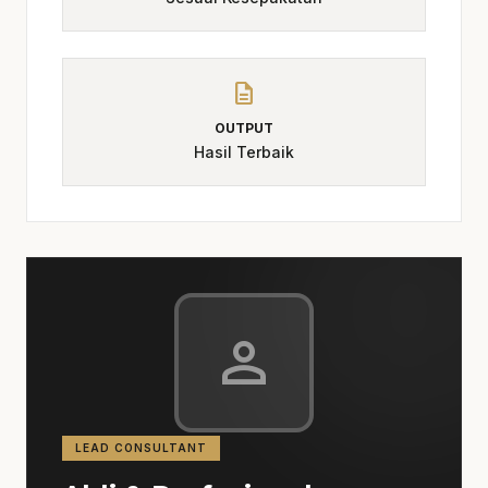
berdekatan,
perusahaan kontraktor
Magelang
bisa menjadi rujukan sebelum
menentukan ukuran, desain, dan jadwal.
description
Berikut adalah beberapa keunggulan yang
OUTPUT
kami tawarkan: Sebagai pembanding
Hasil Terbaik
internal,
kontraktor rumah Magelang
dapat
dipakai untuk melihat opsi layanan lain
sebelum finalisasi kebutuhan.
person
LEAD CONSULTANT