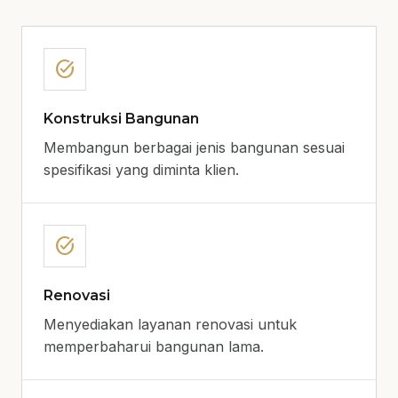
task_alt
Konstruksi Bangunan
Membangun berbagai jenis bangunan sesuai
spesifikasi yang diminta klien.
task_alt
Renovasi
Menyediakan layanan renovasi untuk
memperbaharui bangunan lama.