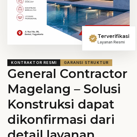
verified
Terverifikasi
Layanan Resmi
KONTRAKTOR RESMI
GARANSI STRUKTUR
General Contractor
Magelang – Solusi
Konstruksi dapat
dikonfirmasi dari
detail layanan