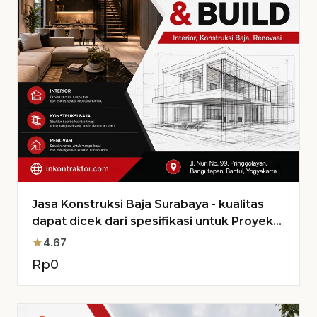
Jasa Konstruksi Baja Surabaya - kualitas
dapat dicek dari spesifikasi untuk Proyek
Anda
star
4.67
Rp
0