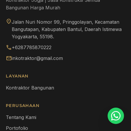
Bangunan Harga Murah
location_on
Jalan Nuri Nomor 99, Pringgolayan, Kecamatan
Bangutapan, Kabupaten Bantul, Daerah Istimewa
Yogyakarta, 55198.
call
+6287785870222
mail
inkotraktor@gmail.com
LAYANAN
Kontraktor Bangunan
PERUSAHAAN
Tentang Kami
Portofolio