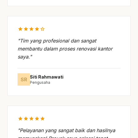
star
star
star
star
star
"Tim yang profesional dan sangat
membantu dalam proses renovasi kantor
saya."
Siti Rahmawati
SR
Pengusaha
star
star
star
star
star
"Pelayanan yang sangat baik dan hasilnya