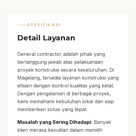
SPESIFIKASI
Detail Layanan
General contractor adalah pihak yang
bertanggung jawab atas pelaksanaan
proyek konstruksi secara keseluruhan. Di
Magelang, tersedia layanan konstruksi yang
efisien dengan kontrol kualitas yang ketat.
Dengan pengalaman di berbagai proyek,
kami memahami kebutuhan lokal dan siap
memberikan solusi yang tepat.
Masalah yang Sering Dihadapi:
Banyak
klien merasa kesulitan dalam memilih