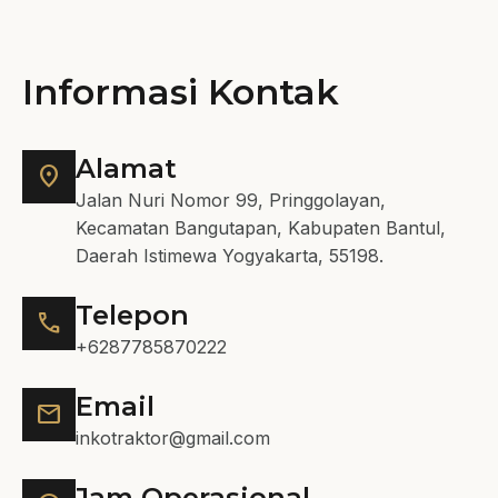
Informasi Kontak
Alamat
location_on
Jalan Nuri Nomor 99, Pringgolayan,
Kecamatan Bangutapan, Kabupaten Bantul,
Daerah Istimewa Yogyakarta, 55198.
Telepon
call
+6287785870222
Email
mail
inkotraktor@gmail.com
Jam Operasional