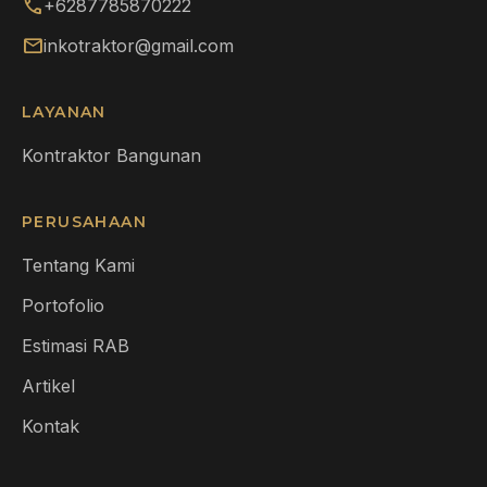
call
+6287785870222
mail
inkotraktor@gmail.com
LAYANAN
Kontraktor Bangunan
PERUSAHAAN
Tentang Kami
Portofolio
Estimasi RAB
Artikel
Kontak