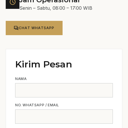
schedule
Senin – Sabtu, 08:00 – 17:00 WIB
forum
CHAT WHATSAPP
Kirim Pesan
NAMA
NO. WHATSAPP / EMAIL