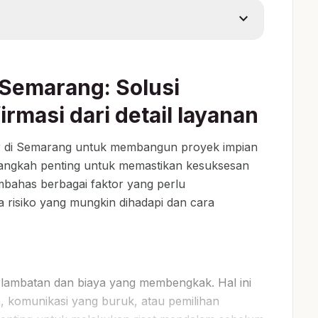
expand_more
Semarang: Solusi
rmasi dari detail layanan
r di Semarang untuk membangun proyek impian
langkah penting untuk memastikan kesuksesan
mbahas berbagai faktor yang perlu
a risiko yang mungkin dihadapi dan cara
erlambatan dan biaya yang membengkak. Hal ini
 komunikasi yang buruk, atau pemilihan