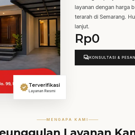
layanan dengan harga be
terarah di Semarang. Hu
lanjut.
Rp
0
forum
KONSULTASI & PESA
verified
Terverifikasi
Layanan Resmi
MENGAPA KAMI
eunggulan Layanan Ka