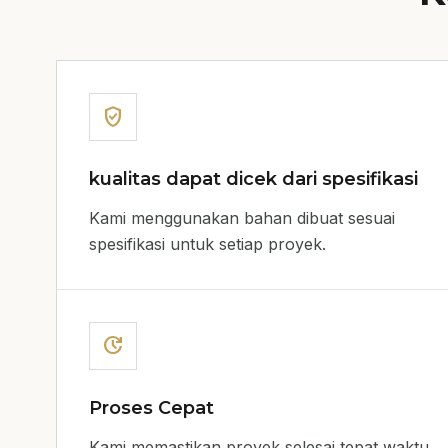
verified_user
kualitas dapat dicek dari spesifikasi
Kami menggunakan bahan dibuat sesuai
spesifikasi untuk setiap proyek.
update
Proses Cepat
Kami memastikan proyek selesai tepat waktu.