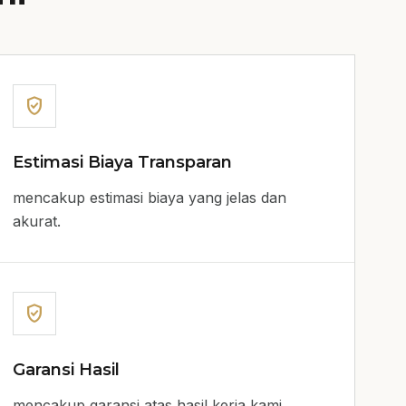
verified_user
Estimasi Biaya Transparan
mencakup estimasi biaya yang jelas dan
akurat.
verified_user
Garansi Hasil
mencakup garansi atas hasil kerja kami.