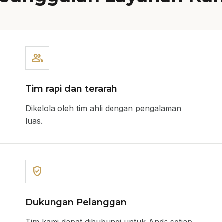
group
Tim rapi dan terarah
Dikelola oleh tim ahli dengan pengalaman
luas.
verified_user
Dukungan Pelanggan
Tim kami dapat dihubungi untuk Anda setiap