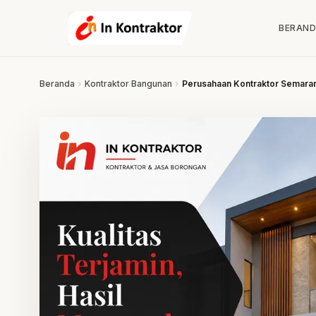
Lewati ke konten
BERAN
Beranda
chevron_right
Kontraktor Bangunan
chevron_right
Perusahaan Kontraktor Semara