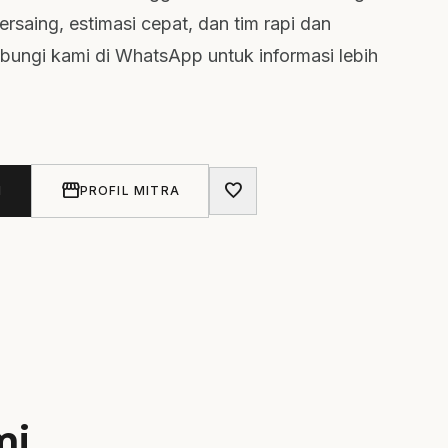
rsaing, estimasi cepat, dan tim rapi dan
bungi kami di WhatsApp untuk informasi lebih
storefront
favorite
N
PROFIL MITRA
mi