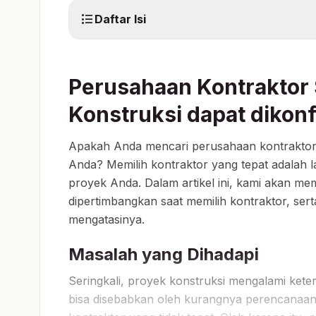
format_list_bulleted
Daftar Isi
Perusahaan Kontraktor 
Konstruksi dapat dikonfi
Apakah Anda mencari perusahaan kontrakto
Anda? Memilih kontraktor yang tepat adalah 
proyek Anda. Dalam artikel ini, kami akan me
dipertimbangkan saat memilih kontraktor, sert
mengatasinya.
Masalah yang Dihadapi
Seringkali, proyek konstruksi mengalami ket
bisa disebabkan oleh kurangnya perencanaan,