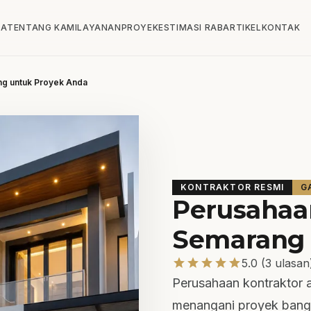
DA
TENTANG KAMI
LAYANAN
PROYEK
ESTIMASI RAB
ARTIKEL
KONTAK
ng untuk Proyek Anda
KONTRAKTOR RESMI
G
Perusahaa
Semarang 
star
star
star
star
star
5.0 (3 ulasan
Perusahaan kontraktor a
menangani proyek bangun