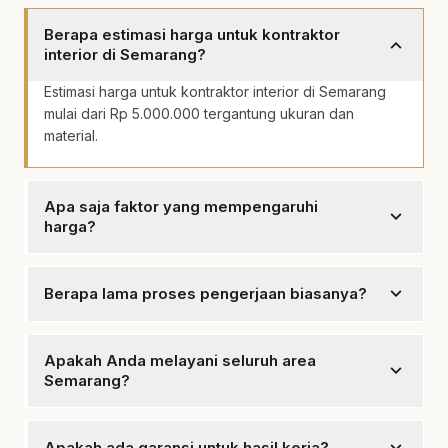
Berapa estimasi harga untuk kontraktor
expand_more
interior di Semarang?
Estimasi harga untuk kontraktor interior di Semarang
mulai dari Rp 5.000.000 tergantung ukuran dan
material.
Apa saja faktor yang mempengaruhi
expand_more
harga?
Faktor yang mempengaruhi harga termasuk ukuran
ruang, jenis material, dan kompleksitas desain.
expand_more
Berapa lama proses pengerjaan biasanya?
Proses pengerjaan biasanya memakan waktu antara 2
hingga 4 minggu tergantung pada proyek.
Apakah Anda melayani seluruh area
expand_more
Semarang?
Ya, kami melayani seluruh area Semarang termasuk
Semarang Tengah, Mugas, dan Lawang Sewu.
expand_more
Apakah ada garansi untuk hasil kerja?