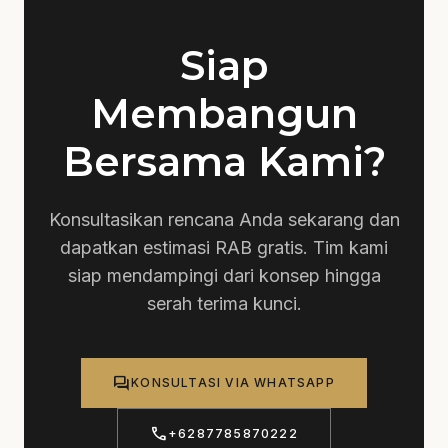
Siap
Membangun
Bersama Kami?
Konsultasikan rencana Anda sekarang dan
dapatkan estimasi RAB gratis. Tim kami
siap mendampingi dari konsep hingga
serah terima kunci.
forum
KONSULTASI VIA WHATSAPP
call
+6287785870222