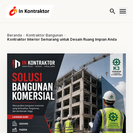
Lewati ke konten
menu
search
Beranda
chevron_right
Kontraktor Bangunan
chevron_right
Kontraktor Interior Semarang untuk Desain Ruang Impian Anda