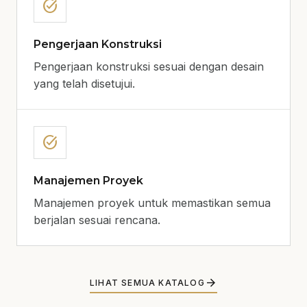
task_alt
Pengerjaan Konstruksi
Pengerjaan konstruksi sesuai dengan desain
yang telah disetujui.
task_alt
Manajemen Proyek
Manajemen proyek untuk memastikan semua
berjalan sesuai rencana.
arrow_forward
LIHAT SEMUA KATALOG