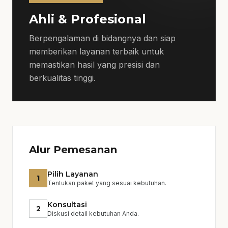
Contoh Kasus:
Dalam proyek terbaru di
Ahli & Profesional
Semarang Tengah, kami berhasil
mengubah ruang tamu biasa menjadi ruang
Berpengalaman di bidangnya dan siap
yang modern dan nyaman dalam waktu 3
memberikan layanan terbaik untuk
minggu, dengan anggaran yang sesuai.
memastikan hasil yang presisi dan
berkualitas tinggi.
Alur Pemesanan
Pilih Layanan
1
Tentukan paket yang sesuai kebutuhan.
Konsultasi
2
Diskusi detail kebutuhan Anda.