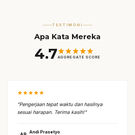
TESTIMONI
Apa Kata Mereka
4.7
star
star
star
star
star
AGGREGATE SCORE
star
star
star
star
star
"Pengerjaan tepat waktu dan hasilnya
sesuai harapan. Terima kasih!"
Andi Prasetyo
AP