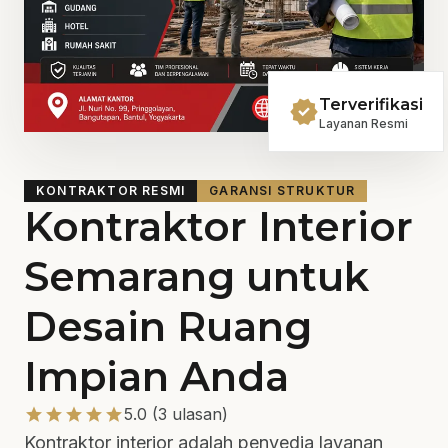
verified
Terverifikasi
Layanan Resmi
KONTRAKTOR RESMI
GARANSI STRUKTUR
Kontraktor Interior
Semarang untuk
Desain Ruang
Impian Anda
star
star
star
star
star
5.0 (3 ulasan)
Kontraktor interior adalah penyedia layanan