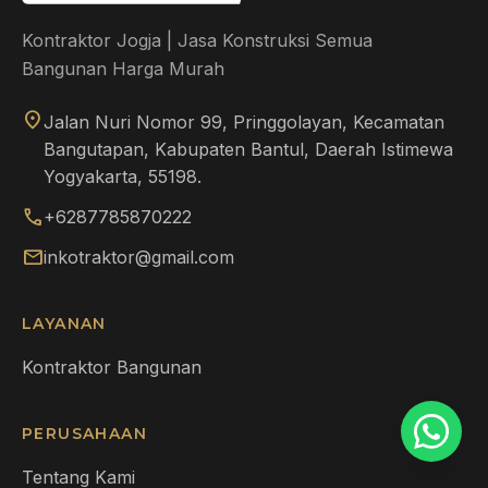
Kontraktor Jogja | Jasa Konstruksi Semua
Bangunan Harga Murah
location_on
Jalan Nuri Nomor 99, Pringgolayan, Kecamatan
Bangutapan, Kabupaten Bantul, Daerah Istimewa
Yogyakarta, 55198.
call
+6287785870222
mail
inkotraktor@gmail.com
LAYANAN
Kontraktor Bangunan
PERUSAHAAN
Tentang Kami