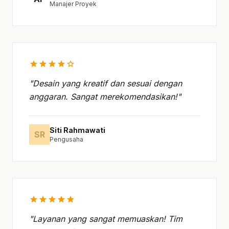
Manajer Proyek
star
star
star
star
star
"Desain yang kreatif dan sesuai dengan
anggaran. Sangat merekomendasikan!"
Siti Rahmawati
SR
Pengusaha
star
star
star
star
star
"Layanan yang sangat memuaskan! Tim