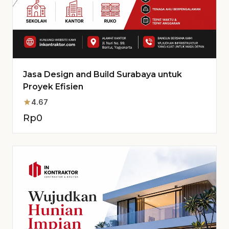
Jasa Design and Build Surabaya untuk
Proyek Efisien
star
4.67
Rp
0