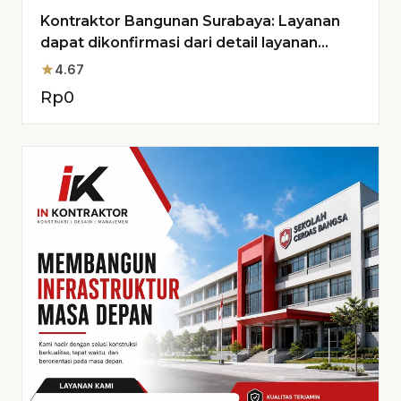
Kontraktor Bangunan Surabaya: Layanan
dapat dikonfirmasi dari detail layanan
untuk Proyek Anda
star
4.67
Rp
0