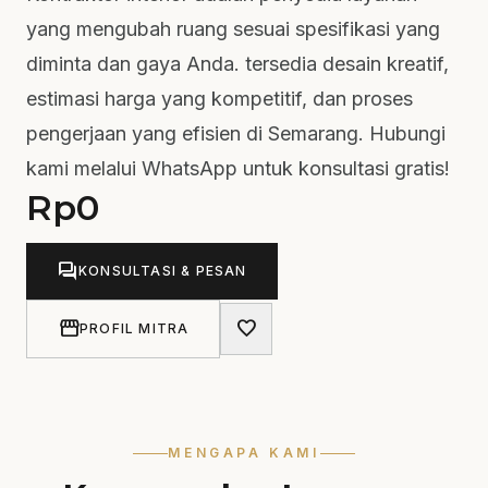
yang mengubah ruang sesuai spesifikasi yang
diminta dan gaya Anda. tersedia desain kreatif,
estimasi harga yang kompetitif, dan proses
pengerjaan yang efisien di Semarang. Hubungi
kami melalui WhatsApp untuk konsultasi gratis!
Rp
0
forum
KONSULTASI & PESAN
storefront
favorite
PROFIL MITRA
MENGAPA KAMI