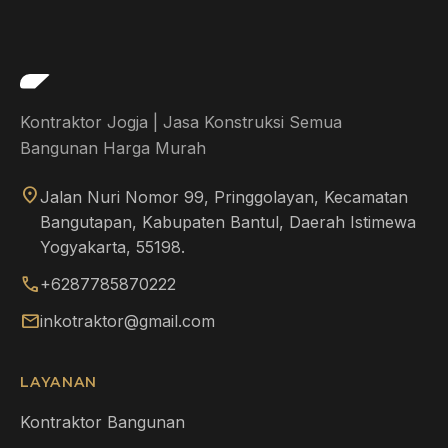
Kontraktor Jogja | Jasa Konstruksi Semua
Bangunan Harga Murah
location_on
Jalan Nuri Nomor 99, Pringgolayan, Kecamatan
Bangutapan, Kabupaten Bantul, Daerah Istimewa
Yogyakarta, 55198.
call
+6287785870222
mail
inkotraktor@gmail.com
LAYANAN
Kontraktor Bangunan