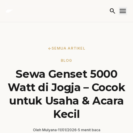
Lewati ke konten
menu
search
arrow_back
SEMUA ARTIKEL
BLOG
Sewa Genset 5000
Watt di Jogja – Cocok
untuk Usaha & Acara
Kecil
Oleh
Mulyana
11/01/2026
5 menit baca