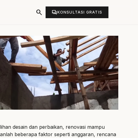
search
forum
KONSULTASI GRATIS
ilihan desain dan perbaikan, renovasi mampu
nlah beberapa faktor seperti anggaran, rencana