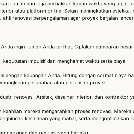
aikan rumah
dan juga perhatikan
kapan waktu yang tepat u
nterior atau platform online. Selain meningkatkan estetika, 
u ahli renovasi berpengalaman agar proyek berjalan lanc
a Anda ingin
rumah
Anda terlihat. Ciptakan gambaran besar 
 keputusan impulsif dan menghemat waktu serta biaya.
uai dengan keuangan Anda. Hitung dengan cermat biaya baha
kemungkinan perubahan atau perluasan proyek.
 industri renovasi. Arsitek, desainer interior, dan kontra
an keahlian mereka mengarahkan proses renovasi. Merek
ghindari kesalahan yang mahal, serta mengoptimalkan has
perizinan dan regulasi yang berlaku.