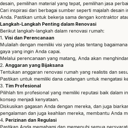
desain, pemilihan material yang tepat,
pemilihan jasa perb
Cari inspirasi dari berbagai sumber seperti majalah desain i
Anda. Pastikan untuk bekerja sama dengan kontraktor ata
Langkah-Langkah Penting dalam Renovasi
Berikut
langkah-langkah dalam renovasi rumah
:
1.
Visi dan Perencanaan
Mulailah dengan memiliki visi yang jelas tentang bagaiman
gaya yang ingin Anda capai.
Melalui perencanaan yang matang, Anda akan menghindari
2.
Anggaran yang Bijaksana
Tentukan
anggaran renovasi rumah
yang realistis dan ses
Pastikan untuk memiliki dana cadangan untuk mengatasi 
3.
Tim Profesional
Pilihlah tim profesional yang memiliki reputasi baik dalam
konsep menjadi kenyataan.
Diskusikan gagasan Anda dengan mereka, dan juga biark
pengalaman dan juga keahlian mereka, membantu Anda men
4.
Perizinan dan Regulasi
Pastikan Anda memahami dan memenuhi semua persyaratan 