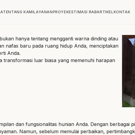
DA
TENTANG KAMI
LAYANAN
PROYEK
ESTIMASI RAB
ARTIKEL
KONTAK
bukan hanya tentang mengganti warna dinding atau
an nafas baru pada ruang hidup Anda, menciptakan
rti Anda.
 transformasi luar biasa yang memenuhi harapan
pilan dan fungsionalitas hunian Anda. Dengan berbagai p
nyaman. Namun, sebelum memulai perbaikan, pertimbangka