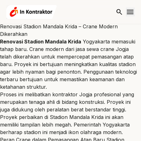
Lewati ke konten
menu
search
Renovasi Stadion Mandala Krida – Crane Modern
Dikerahkan
Renovasi Stadion Mandala Krida
Yogyakarta memasuki
tahap baru. Crane modern dari jasa
sewa crane Jogja
telah dikerahkan untuk mempercepat pemasangan atap
baru. Proyek ini bertujuan meningkatkan kualitas stadion
agar lebih nyaman bagi penonton. Penggunaan teknologi
terbaru bertujuan untuk memastikan keamanan dan
ketahanan struktur.
Proses ini melibatkan
kontraktor Jogja
profesional yang
merupakan tenaga ahli di bidang konstruksi. Proyek ini
juga didukung oleh peralatan berat berstandar tinggi.
Proyek perbaikan di Stadion Mandala Krida
ini akan
memiliki tampilan lebih megah. Pemerintah Yogyakarta
berharap stadion ini menjadi ikon olahraga modern.
Peran Crane dalam Pemasangan Atap Baru Stadion