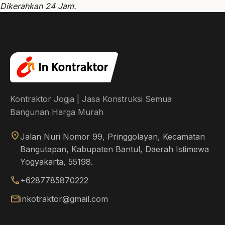
Dikerahkan 24 Jam
.
Kontraktor Jogja | Jasa Konstruksi Semua
Bangunan Harga Murah
location_on
Jalan Nuri Nomor 99, Pringgolayan, Kecamatan
Bangutapan, Kabupaten Bantul, Daerah Istimewa
Yogyakarta, 55198.
call
+6287785870222
mail
inkotraktor@gmail.com