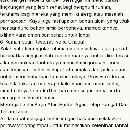
atau alergen seperti karpet. Sehingga, ini menciptakan
lingkungan yang lebih sehat bagi penghuni rumah,
terutama bagi mereka yang memiliki alergi atau masalah
pernapasan. Kayu juga merupakan bahan alami yang tidak
mengandung bahan kimia berbahaya, menjadikannya
pilihan yang aman dan sehat untuk lantai.
6. Kemampuan Restorasi yang Unggul
Salah satu keunggulan utama dari lantai kayu atau parket
berkualitas tinggi adalah kemampuannya untuk direstorasi.
Jika permukaan lantai kayu mengalami goresan, noda,
atau keausan, lantai ini dapat kita amplas dan poles ulang
untuk mengembalikan tampilan aslinya. Proses restorasi
bisa kita lakukan beberapa kali sepanjang umur lantai,
membuatnya tetap terlihat baru dan segar tanpa perlu
mengganti seluruh lantai.
Menjaga Lantai Kayu Atau Parket Agar Tetap Hangat Dan
Tahan Lama
Anda dapat menjaga lantai dengan baik dan melakukan
perawatan yang tepat untuk memastikan
kelebihan lantai