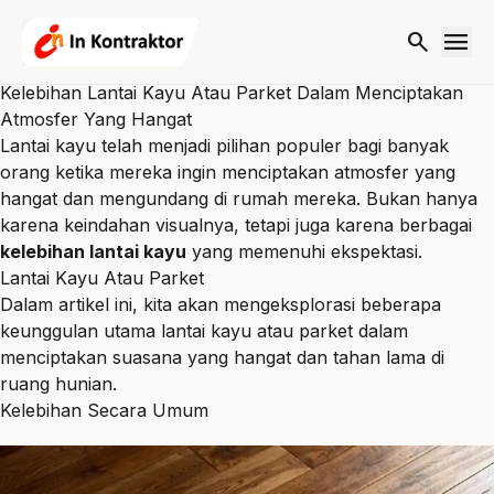
Lewati ke konten
menu
search
Kelebihan Lantai Kayu Atau Parket Dalam Menciptakan
Atmosfer Yang Hangat
Lantai kayu telah menjadi pilihan populer bagi banyak
orang ketika mereka ingin menciptakan atmosfer yang
hangat dan mengundang di rumah mereka. Bukan hanya
karena keindahan visualnya, tetapi juga karena berbagai
kelebihan lantai kayu
yang memenuhi ekspektasi.
Lantai Kayu Atau Parket
Dalam artikel ini, kita akan mengeksplorasi beberapa
keunggulan utama lantai kayu atau parket
dalam
menciptakan suasana yang hangat dan tahan lama di
ruang hunian.
Kelebihan Secara Umum