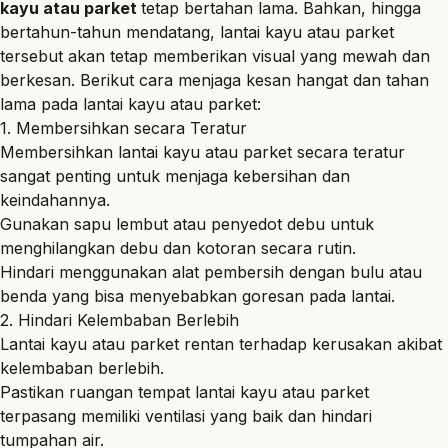
kayu atau parket
tetap bertahan lama. Bahkan, hingga
bertahun-tahun mendatang, lantai kayu atau parket
tersebut akan tetap memberikan visual yang mewah dan
berkesan. Berikut cara menjaga kesan hangat dan tahan
lama pada lantai kayu atau parket:
1. Membersihkan secara Teratur
Membersihkan lantai kayu atau parket secara teratur
sangat penting untuk menjaga kebersihan dan
keindahannya.
Gunakan sapu lembut atau penyedot debu untuk
menghilangkan debu dan kotoran secara rutin.
Hindari menggunakan alat pembersih dengan bulu atau
benda yang bisa menyebabkan goresan pada lantai.
2. Hindari Kelembaban Berlebih
Lantai kayu atau parket rentan terhadap kerusakan akibat
kelembaban berlebih.
Pastikan ruangan tempat lantai kayu atau parket
terpasang memiliki ventilasi yang baik dan hindari
tumpahan air.