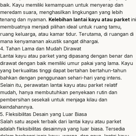
baik. Kayu memiliki kemampuan untuk menyerap dan
meredam suara, menghasilkan lingkungan yang lebih
tenang dan nyaman.
Kelebihan lantai kayu atau parket
ini
membuatnya menjadi pilihan ideal untuk ruang tamu,
ruang keluarga, atau kamar tidur. Terutama, di ruangan di
mana kenyamanan akustik sangat dihargai.
4. Tahan Lama dan Mudah Dirawat
Lantai kayu atau parket yang dipasang dengan benar dan
dirawat dengan baik memiliki umur pakai yang lama. Kayu
yang berkualitas tinggi dapat bertahan bertahun-tahun
bahkan dengan penggunaan sehari-hari yang intens.
Selain itu, perawatan lantai kayu atau parket relatif
mudah, hanya membutuhkan penyekaan rutin dan
pembersihan sesekali untuk menjaga kilau dan
keindahannya.
5. Fleksibilitas Desain yang Luar Biasa
Salah satu aspek terbaik dari lantai kayu atau parket
adalah fleksibilitas desainnya yang luar biasa. Tersedia