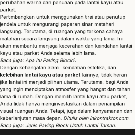
perubahan warna dan penuaan pada lantai kayu atau
parket.
Pertimbangkan untuk menggunakan tirai atau penutup
jendela untuk mengurangi paparan sinar matahari
langsung. Terutama, di ruangan yang terkena cahaya
matahari secara langsung dalam waktu yang lama. Ini
akan membantu menjaga kecerahan dan keindahan lantai
kayu atau parket Anda selama lebih lama.
Baca juga:
Apa Itu Paving Block?
.
Dengan kehangatan alami, keindahan estetika, dan
kelebihan lantai kayu atau parket
lainnya, tidak heran
jika lantai ini menjadi pilihan utama. Terutama, bagi Anda
yang ingin menciptakan atmosfer yang hangat dan tahan
lama di rumah. Dengan memilih lantai kayu atau parket,
Anda tidak hanya menginvestasikan dalam penampilan
visual ruangan Anda. Tetapi, juga dalam kenyamanan dan
keberlanjutan masa depan.
Ditulis oleh
inkontraktor.com
.
Baca juga:
Jenis Paving Block Untuk Lantai Taman
.