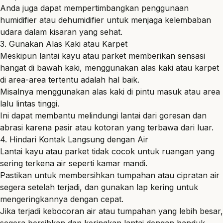
Anda juga dapat mempertimbangkan penggunaan
humidifier atau dehumidifier untuk menjaga kelembaban
udara dalam kisaran yang sehat.
3. Gunakan Alas Kaki atau Karpet
Meskipun lantai kayu atau parket memberikan sensasi
hangat di bawah kaki, menggunakan alas kaki atau karpet
di area-area tertentu adalah hal baik.
Misalnya menggunakan alas kaki di pintu masuk atau area
lalu lintas tinggi.
Ini dapat membantu melindungi lantai dari goresan dan
abrasi karena pasir atau kotoran yang terbawa dari luar.
4. Hindari Kontak Langsung dengan Air
Lantai kayu atau parket tidak cocok untuk ruangan yang
sering terkena air seperti kamar mandi.
Pastikan untuk membersihkan tumpahan atau cipratan air
segera setelah terjadi, dan gunakan lap kering untuk
mengeringkannya dengan cepat.
Jika terjadi kebocoran air atau tumpahan yang lebih besar,