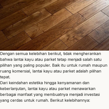
Dengan semua kelebihan berikut, tidak mengherankan
bahwa
lantai kayu
atau parket tetap menjadi salah satu
pilihan yang paling populer. Baik itu untuk rumah maupun
ruang komersial, lantai kayu atau parket adalah pilihan
tepat.
Dari keindahan estetika hingga kenyamanan dan
keberlanjutan, lantai kayu atau parket menawarkan
berbagai manfaat yang membuatnya menjadi investasi
yang cerdas untuk rumah. Berikut kelebihannya: