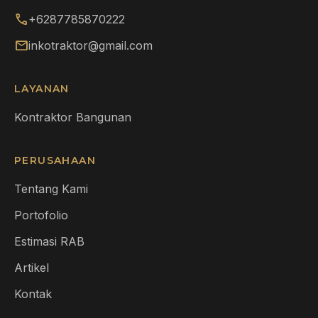
call
+6287785870222
mail
inkotraktor@gmail.com
LAYANAN
Kontraktor Bangunan
PERUSAHAAN
Tentang Kami
Portofolio
Estimasi RAB
Artikel
Kontak