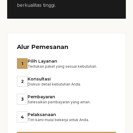
sehingga Anda mendapatkan hasil yang
berkualitas tinggi.
memuaskan. Untuk membandingkan opsi
yang masih berdekatan,
general contractor
bisa menjadi rujukan sebelum menentukan
ukuran, desain, dan jadwal.
Alur Pemesanan
Pilih Layanan
1
Tentukan paket yang sesuai kebutuhan.
Konsultasi
2
Diskusi detail kebutuhan Anda.
Pembayaran
3
Selesaikan pembayaran yang aman.
Pelaksanaan
4
Tim kami mulai bekerja untuk Anda.