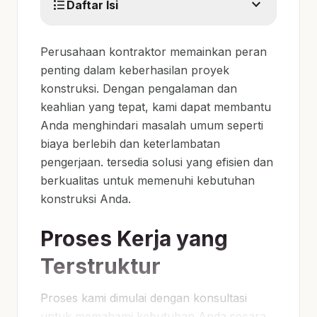
expand_more
format_list_bulleted
Daftar Isi
Perusahaan kontraktor memainkan peran
penting dalam keberhasilan proyek
konstruksi. Dengan pengalaman dan
keahlian yang tepat, kami dapat membantu
Anda menghindari masalah umum seperti
biaya berlebih dan keterlambatan
pengerjaan. tersedia solusi yang efisien dan
berkualitas untuk memenuhi kebutuhan
konstruksi Anda.
Proses Kerja yang
Terstruktur
Proses kami dimulai dengan konsultasi
untuk memahami kebutuhan Anda secara