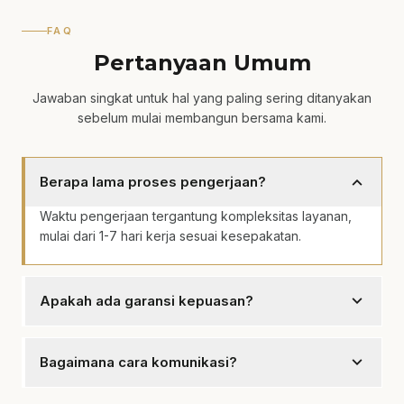
FAQ
Pertanyaan Umum
Jawaban singkat untuk hal yang paling sering ditanyakan
sebelum mulai membangun bersama kami.
expand_more
Berapa lama proses pengerjaan?
Waktu pengerjaan tergantung kompleksitas layanan,
mulai dari 1-7 hari kerja sesuai kesepakatan.
expand_more
Apakah ada garansi kepuasan?
Ya, kami memberikan garansi kepuasan dengan revisi
hingga hasil sesuai keinginan Anda.
expand_more
Bagaimana cara komunikasi?
Komunikasi dapat dilakukan via WhatsApp, email, atau