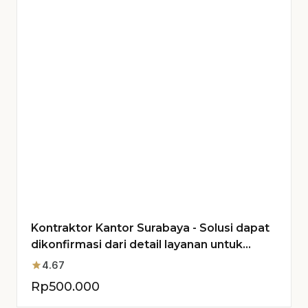
Kontraktor Kantor Surabaya - Solusi dapat
dikonfirmasi dari detail layanan untuk
Proyek Anda
star
4.67
Rp
500.000