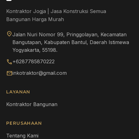
Kontraktor Jogja | Jasa Konstruksi Semua
Bangunan Harga Murah
location_on
Jalan Nuri Nomor 99, Pringgolayan, Kecamatan
Bangutapan, Kabupaten Bantul, Daerah Istimewa
Yogyakarta, 55198.
call
+6287785870222
mail
inkotraktor@gmail.com
LAYANAN
Kontraktor Bangunan
PERUSAHAAN
Tentang Kami