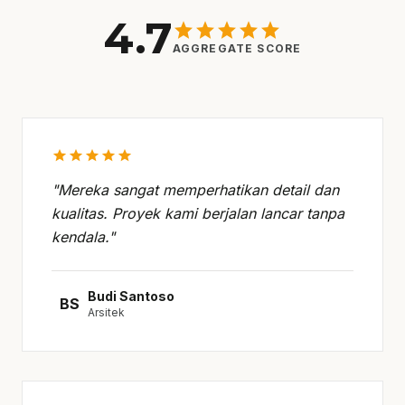
4.7
star
star
star
star
star
AGGREGATE SCORE
star
star
star
star
star
"Mereka sangat memperhatikan detail dan
kualitas. Proyek kami berjalan lancar tanpa
kendala."
Budi Santoso
BS
Arsitek