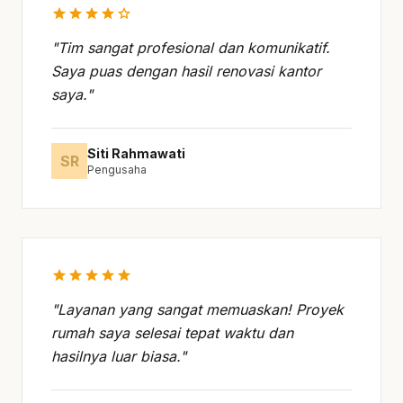
star
star
star
star
star
"Tim sangat profesional dan komunikatif.
Saya puas dengan hasil renovasi kantor
saya."
Siti Rahmawati
SR
Pengusaha
star
star
star
star
star
"Layanan yang sangat memuaskan! Proyek
rumah saya selesai tepat waktu dan
hasilnya luar biasa."