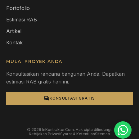
Portofolio
Estimasi RAB
Artikel
Kontak
MULAI PROYEK ANDA
Konsultasikan rencana bangunan Anda. Dapatkan
estimasi RAB gratis hari ini.
forum
KONSULTASI GRATIS
© 2026 InKontraktor.Com. Hak cipta dilindungi.
Kebijakan Privasi
Syarat & Ketentuan
Sitemap