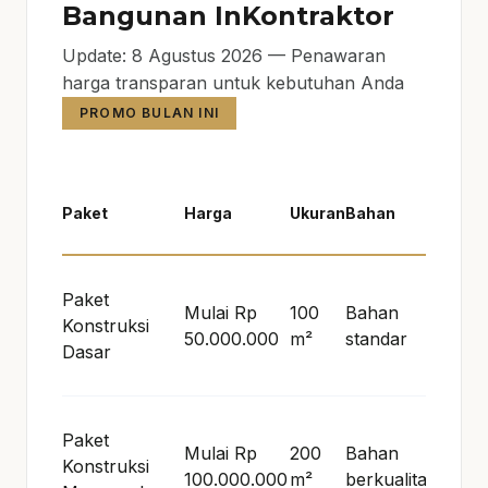
Bangunan InKontraktor
Update: 8 Agustus 2026 — Penawaran
harga transparan untuk kebutuhan Anda
PROMO BULAN INI
Waktu
Paket
Harga
Ukuran
Bahan
Penge
Paket
Mulai Rp
100
Bahan
Konstruksi
2 bul
50.000.000
m²
standar
Dasar
Paket
Mulai Rp
200
Bahan
Konstruksi
3 bul
100.000.000
m²
berkualitas