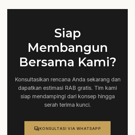
platform meeting online sesuai preferensi Anda.
Siap
Membangun
Bersama Kami?
Konsultasikan rencana Anda sekarang dan
dapatkan estimasi RAB gratis. Tim kami
siap mendampingi dari konsep hingga
serah terima kunci.
forum
KONSULTASI VIA WHATSAPP