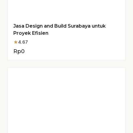
Jasa Design and Build Surabaya untuk
Proyek Efisien
star
4.67
Rp
0