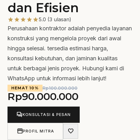
dan Efisien
star
star
star
star
star
5.0 (3 ulasan)
Perusahaan kontraktor adalah penyedia layanan
konstruksi yang mengelola proyek dari awal
hingga selesai. tersedia estimasi harga,
konsultasi kebutuhan, dan jaminan kualitas
untuk berbagai jenis proyek. Hubungi kami di
WhatsApp untuk informasi lebih lanjut!
Rp
100.000.000
HEMAT 10%
Rp
90.000.000
forum
KONSULTASI & PESAN
storefront
favorite
PROFIL MITRA