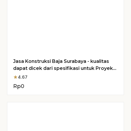
Jasa Konstruksi Baja Surabaya - kualitas
dapat dicek dari spesifikasi untuk Proyek
Anda
star
4.67
Rp
0