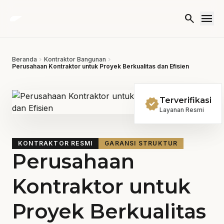
Lewati ke konten
menu
search
Beranda
chevron_right
Kontraktor Bangunan
chevron_right
Perusahaan Kontraktor untuk Proyek Berkualitas dan Efisien
verified
Terverifikasi
Layanan Resmi
KONTRAKTOR RESMI
GARANSI STRUKTUR
Perusahaan
Kontraktor untuk
Proyek Berkualitas