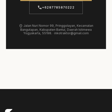
call
+6287785870222
location_on
Jalan Nuri Nomor 99, Pringgolayan, Kecamatan
Bangutapan, Kabupaten Bantul, Daerah Istimewa
Yogyakarta, 55198. ·
inkotraktor@gmail.com