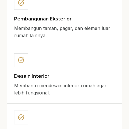
task_alt
Pembangunan Eksterior
Membangun taman, pagar, dan elemen luar
rumah lainnya.
task_alt
Desain Interior
Membantu mendesain interior rumah agar
lebih fungsional.
task_alt