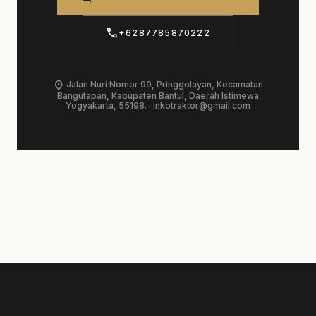
call
+6287785870222
location_on
Jalan Nuri Nomor 99, Pringgolayan, Kecamatan
Bangutapan, Kabupaten Bantul, Daerah Istimewa
Yogyakarta, 55198. ·
inkotraktor@gmail.com