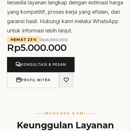
tersedia layanan lengkap dengan estimasi harga
yang kompetitif, proses kerja yang efisien, dan
garansi hasil. Hubungi kami melalui WhatsApp
untuk informasi lebih lanjut.
Rp
6.500.000
HEMAT 23%
Rp
5.000.000
forum
KONSULTASI & PESAN
storefront
favorite
PROFIL MITRA
MENGAPA KAMI
Keunggulan Layanan