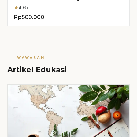
Proyek Anda
star
4.67
Rp
500.000
WAWASAN
Artikel Edukasi