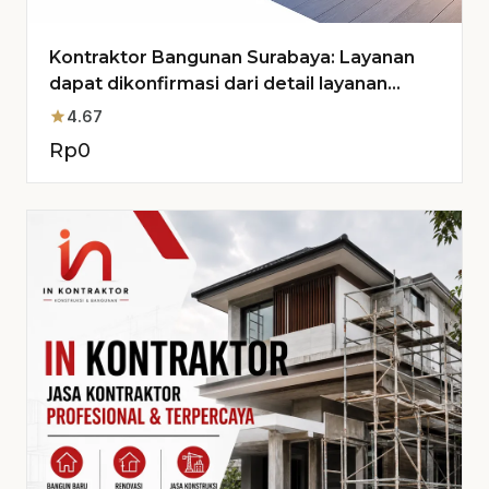
Kontraktor Bangunan Surabaya: Layanan
dapat dikonfirmasi dari detail layanan
untuk Proyek Anda
star
4.67
Rp
0