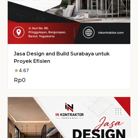
Jasa Design and Build Surabaya untuk
Proyek Efisien
star
4.67
Rp
0