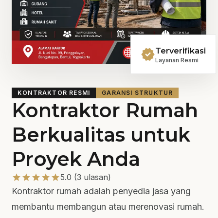
verified
Terverifikasi
Layanan Resmi
KONTRAKTOR RESMI
GARANSI STRUKTUR
Kontraktor Rumah
Berkualitas untuk
Proyek Anda
star
star
star
star
star
5.0 (3 ulasan)
Kontraktor rumah adalah penyedia jasa yang
membantu membangun atau merenovasi rumah.