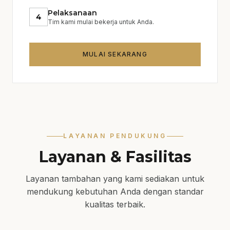
kebutuhan Anda.
Pelaksanaan
4
Tim kami mulai bekerja untuk Anda.
Estimasi biaya dan waktu pengerjaan.
Penyusunan rencana kerja dan
pemilihan material.
MULAI SEKARANG
Pelaksanaan proyek dengan
pengawasan ketat.
Penyelesaian dan garansi hasil.
Kenapa Memilih Kami?
LAYANAN PENDUKUNG
Kami memiliki pengalaman bertahun-tahun
Layanan & Fasilitas
dalam industri konstruksi dan telah
menyelesaikan berbagai proyek dengan
Layanan tambahan yang kami sediakan untuk
sukses. Kami berkomitmen untuk
mendukung kebutuhan Anda dengan standar
memberikan hasil terbaik kepada setiap
kualitas terbaik.
pelanggan.