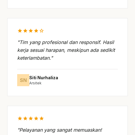
star
star
star
star
star
"Tim yang profesional dan responsif. Hasil
kerja sesuai harapan, meskipun ada sedikit
keterlambatan."
Siti Nurhaliza
SN
Arsitek
star
star
star
star
star
"Pelayanan yang sangat memuaskan!