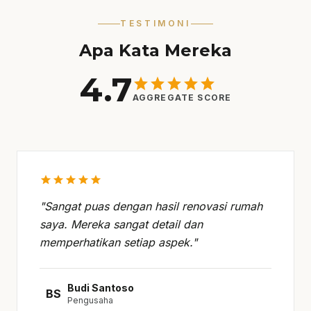
TESTIMONI
Apa Kata Mereka
4.7
star
star
star
star
star
AGGREGATE SCORE
star
star
star
star
star
"Sangat puas dengan hasil renovasi rumah
saya. Mereka sangat detail dan
memperhatikan setiap aspek."
Budi Santoso
BS
Pengusaha