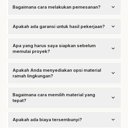
tergantung pada jenis proyek.
expand_more
Bagaimana cara melakukan pemesanan?
Anda dapat menghubungi kami melalui WhatsApp
untuk konsultasi dan estimasi gratis.
expand_more
Apakah ada garansi untuk hasil pekerjaan?
Ya, mencakup garansi untuk setiap hasil pekerjaan
yang kami lakukan.
Apa yang harus saya siapkan sebelum
expand_more
memulai proyek?
Siapkan rencana anggaran, desain, dan dokumen izin
yang diperlukan.
Apakah Anda menyediakan opsi material
expand_more
ramah lingkungan?
Ya, kami juga menawarkan opsi material yang ramah
lingkungan untuk proyek Anda.
Bagaimana cara memilih material yang
expand_more
tepat?
Kami dapat membantu Anda memilih material yang
sesuai berdasarkan anggaran dan kebutuhan.
expand_more
Apakah ada biaya tersembunyi?