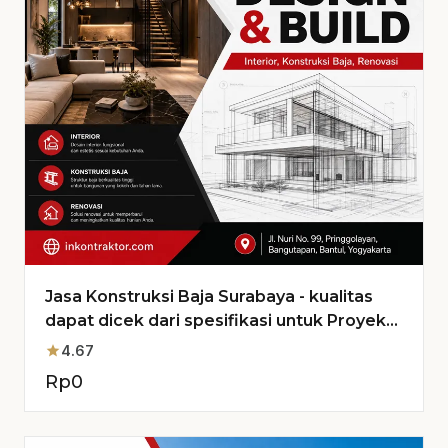
Jasa Konstruksi Baja Surabaya - kualitas
dapat dicek dari spesifikasi untuk Proyek
Anda
star
4.67
Rp
0