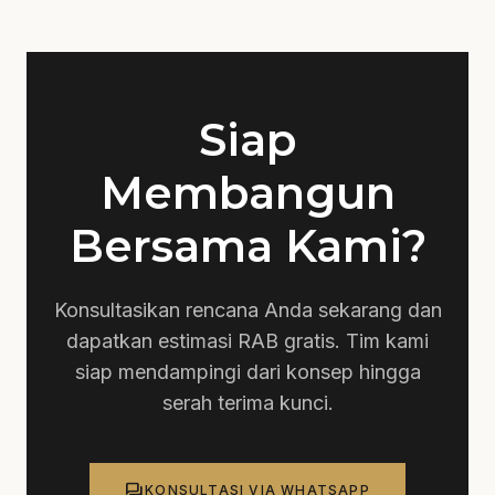
Kami menjamin tidak ada biaya tersembunyi. Semua
biaya akan dijelaskan di awal.
Siap
Membangun
Bersama Kami?
Konsultasikan rencana Anda sekarang dan
dapatkan estimasi RAB gratis. Tim kami
siap mendampingi dari konsep hingga
serah terima kunci.
forum
KONSULTASI VIA WHATSAPP