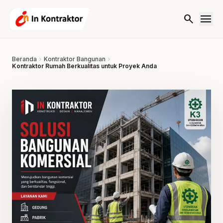
Lewati ke konten
menu
search
Beranda
chevron_right
Kontraktor Bangunan
chevron_right
Kontraktor Rumah Berkualitas untuk Proyek Anda