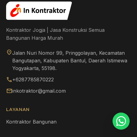
Kontraktor Jogja | Jasa Konstruksi Semua
Bangunan Harga Murah
location_on
Jalan Nuri Nomor 99, Pringgolayan, Kecamatan
Bangutapan, Kabupaten Bantul, Daerah Istimewa
Yogyakarta, 55198.
call
+6287785870222
mail
inkotraktor@gmail.com
LAYANAN
Kontraktor Bangunan