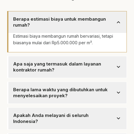
Berapa estimasi biaya untuk membangun
expand_more
rumah?
Estimasi biaya membangun rumah bervariasi, tetapi
biasanya mulai dari Rp5.000.000 per m².
Apa saja yang termasuk dalam layanan
expand_more
kontraktor rumah?
Layanan kami mencakup konstruksi rumah baru,
renovasi, desain interior, dan manajemen proyek.
Berapa lama waktu yang dibutuhkan untuk
expand_more
menyelesaikan proyek?
Waktu penyelesaian proyek tergantung pada ukuran
dan kompleksitas, biasanya antara 3 hingga 12 bulan.
Apakah Anda melayani di seluruh
expand_more
Indonesia?
Ya, kami melayani berbagai area di Indonesia,