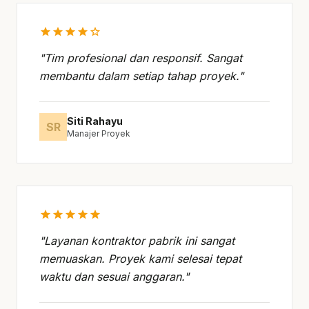
star
star
star
star
star
"Tim profesional dan responsif. Sangat
membantu dalam setiap tahap proyek."
Siti Rahayu
SR
Manajer Proyek
star
star
star
star
star
"Layanan kontraktor pabrik ini sangat
memuaskan. Proyek kami selesai tepat
waktu dan sesuai anggaran."