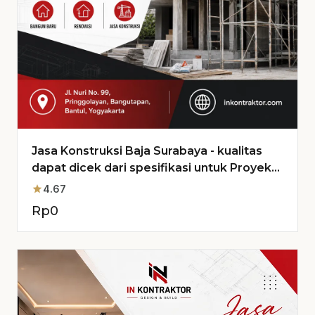
Jasa Konstruksi Baja Surabaya - kualitas
dapat dicek dari spesifikasi untuk Proyek
Anda
star
4.67
Rp
0