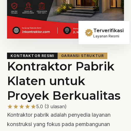
verified
Terverifikasi
Layanan Resmi
KONTRAKTOR RESMI
GARANSI STRUKTUR
Kontraktor Pabrik
Klaten untuk
Proyek Berkualitas
star
star
star
star
star
5.0 (3 ulasan)
Kontraktor pabrik adalah penyedia layanan
konstruksi yang fokus pada pembangunan