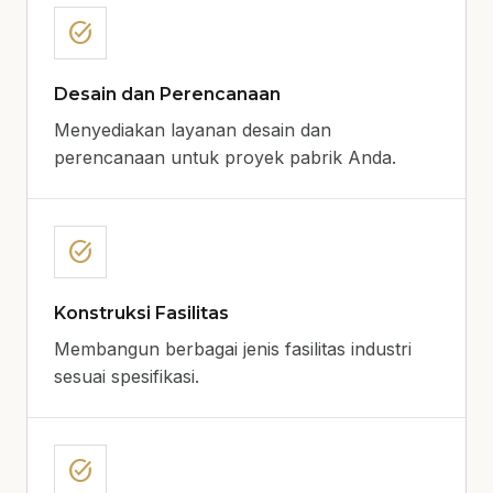
task_alt
Desain dan Perencanaan
Menyediakan layanan desain dan
perencanaan untuk proyek pabrik Anda.
task_alt
Konstruksi Fasilitas
Membangun berbagai jenis fasilitas industri
sesuai spesifikasi.
task_alt