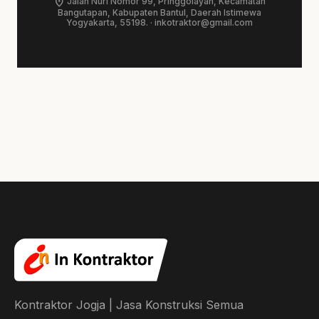
location_on
Jalan Nuri Nomor 99, Pringgolayan, Kecamatan
Bangutapan, Kabupaten Bantul, Daerah Istimewa
Yogyakarta, 55198. ·
inkotraktor@gmail.com
Kontraktor Jogja | Jasa Konstruksi Semua