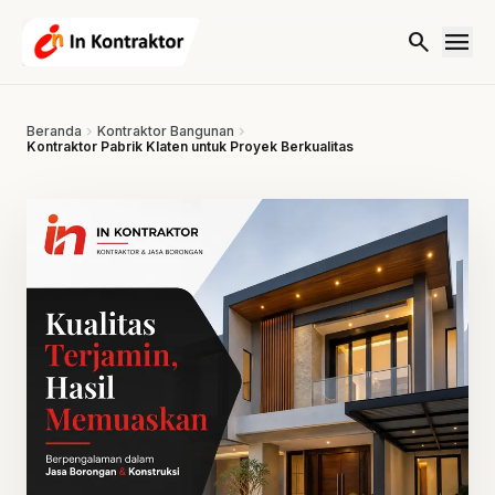
Lewati ke konten
menu
search
Beranda
chevron_right
Kontraktor Bangunan
chevron_right
Kontraktor Pabrik Klaten untuk Proyek Berkualitas