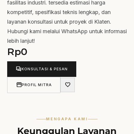
fasilitas industri. tersedia estimasi harga
kompetitif, spesifikasi teknis lengkap, dan
layanan konsultasi untuk proyek di Klaten.
Hubungi kami melalui WhatsApp untuk informasi
lebih lanjut!
Rp
0
forum
KONSULTASI & PESAN
storefront
favorite
PROFIL MITRA
MENGAPA KAMI
Keunggulan Layanan