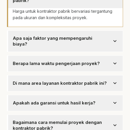
pabrik?
Harga untuk kontraktor pabrik bervariasi tergantung
pada ukuran dan kompleksitas proyek.
Apa saja faktor yang mempengaruhi
expand_more
biaya?
Faktor yang mempengaruhi biaya termasuk material,
ukuran proyek, dan waktu pengerjaan.
expand_more
Berapa lama waktu pengerjaan proyek?
Waktu pengerjaan biasanya disesuaikan dengan
kompleksitas proyek, bisa berkisar antara beberapa
expand_more
Di mana area layanan kontraktor pabrik ini?
minggu hingga beberapa bulan.
Kami melayani seluruh area Klaten dan sekitarnya.
expand_more
Apakah ada garansi untuk hasil kerja?
Ya, mencakup garansi hasil sesuai dengan
kesepakatan awal.
Bagaimana cara memulai proyek dengan
expand_more
kontraktor pabrik?