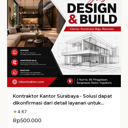
Kontraktor Kantor Surabaya - Solusi dapat
dikonfirmasi dari detail layanan untuk
Proyek Anda
star
4.67
Rp
500.000