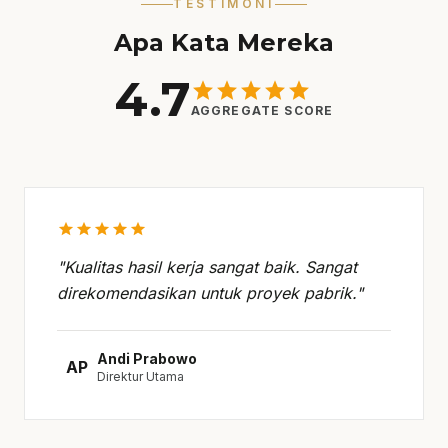
TESTIMONI
Apa Kata Mereka
4.7
star
star
star
star
star
AGGREGATE SCORE
star
star
star
star
star
"Kualitas hasil kerja sangat baik. Sangat
direkomendasikan untuk proyek pabrik."
Andi Prabowo
AP
Direktur Utama