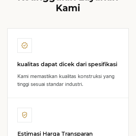
Kami
verified
kualitas dapat dicek dari spesifikasi
Kami memastikan kualitas konstruksi yang
tinggi sesuai standar industri.
verified_user
Estimasi Harga Transparan