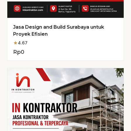
Jasa Design and Build Surabaya untuk
Proyek Efisien
star
4.67
Rp
0