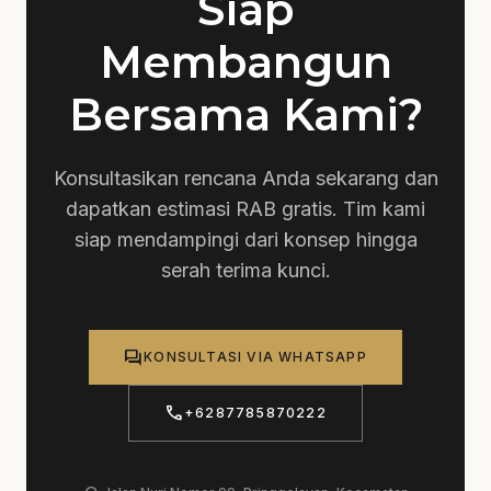
Siap
Membangun
Bersama Kami?
Konsultasikan rencana Anda sekarang dan
dapatkan estimasi RAB gratis. Tim kami
siap mendampingi dari konsep hingga
serah terima kunci.
forum
KONSULTASI VIA WHATSAPP
call
+6287785870222