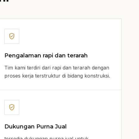
verified_user
Pengalaman rapi dan terarah
Tim kami terdiri dari rapi dan terarah dengan
proses kerja terstruktur di bidang konstruksi.
verified_user
Dukungan Purna Jual
tersedia dukungan purna jual untuk