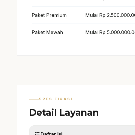
Paket Premium
Mulai Rp 2.500.000.
Paket Mewah
Mulai Rp 5.000.000.
SPESIFIKASI
Detail Layanan
format_list_bulleted
Daftar Isi