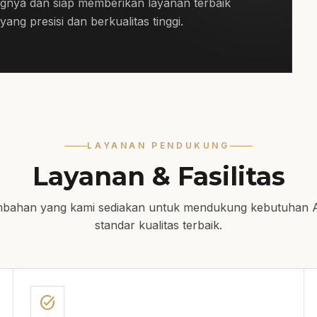
gnya dan siap memberikan layanan terbaik
ang presisi dan berkualitas tinggi.
LAYANAN PENDUKUNG
Layanan & Fasilitas
mbahan yang kami sediakan untuk mendukung kebutuhan 
standar kualitas terbaik.
task_alt