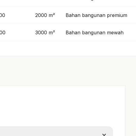
000
2000 m²
Bahan bangunan premium
000
3000 m²
Bahan bangunan mewah
expand_more