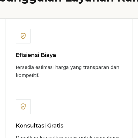
verified_user
Efisiensi Biaya
tersedia estimasi harga yang transparan dan
kompetitif.
verified_user
Konsultasi Gratis
Dapatkan konsultasi gratis untuk memahami