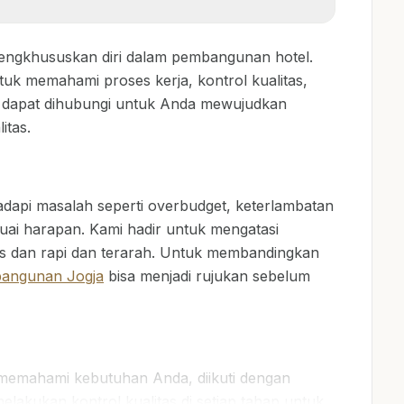
mengkhususkan diri dalam pembangunan hotel.
tuk memahami proses kerja, kontrol kualitas,
gja dapat dihubungi untuk Anda mewujudkan
itas.
i
dapi masalah seperti overbudget, keterlambatan
esuai harapan. Kami hadir untuk mengatasi
is dan rapi dan terarah. Untuk membandingkan
 bangunan Jogja
bisa menjadi rujukan sebelum
 memahami kebutuhan Anda, diikuti dengan
elakukan kontrol kualitas di setiap tahap untuk