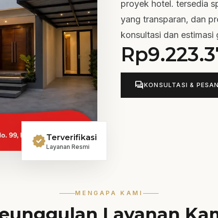
proyek hotel. tersedia s
yang transparan, dan pr
konsultasi dan estimasi
Rp
9.223.
forum
KONSULTASI & PESA
verified
Terverifikasi
Layanan Resmi
MENGAPA KAMI
eunggulan Layanan Ka