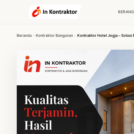
Lewati ke konten
BERAN
Beranda
chevron_right
Kontraktor Bangunan
chevron_right
Kontraktor Hotel Jogja – Solus