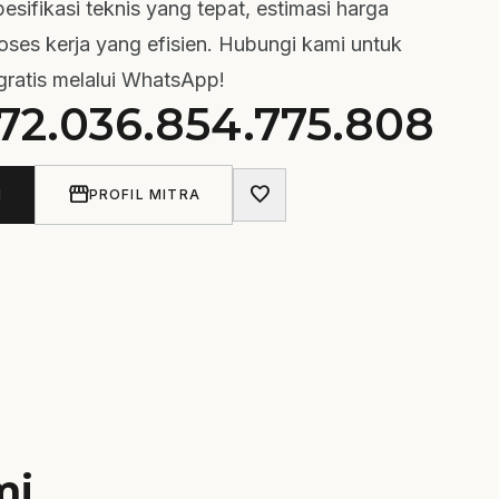
pesifikasi teknis yang tepat, estimasi harga
oses kerja yang efisien. Hubungi kami untuk
 gratis melalui WhatsApp!
372.036.854.775.808
storefront
favorite
N
PROFIL MITRA
mi