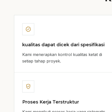
verified
kualitas dapat dicek dari spesifikasi
Kami menerapkan kontrol kualitas ketat di
setiap tahap proyek.
verified_user
Proses Kerja Terstruktur
Kami mengikuti proses kerja yang sistematis