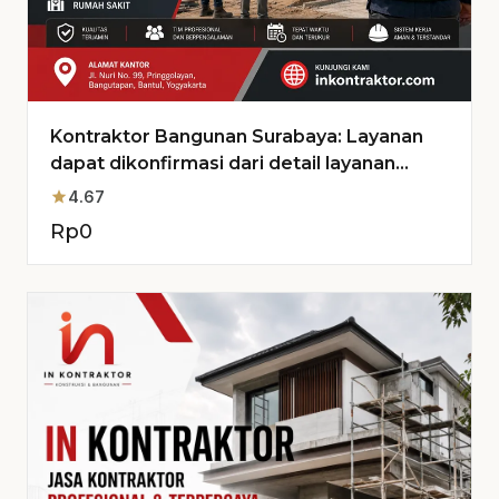
Kontraktor Bangunan Surabaya: Layanan
dapat dikonfirmasi dari detail layanan
untuk Proyek Anda
star
4.67
Rp
0