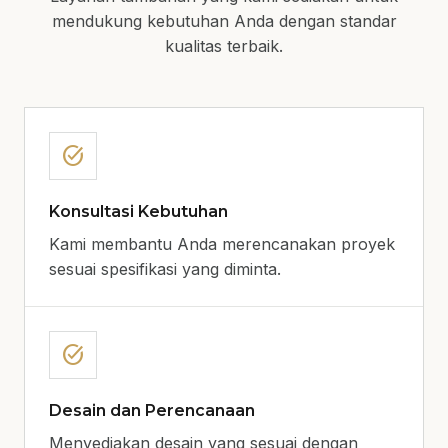
mendukung kebutuhan Anda dengan standar
kualitas terbaik.
task_alt
Konsultasi Kebutuhan
Kami membantu Anda merencanakan proyek
sesuai spesifikasi yang diminta.
task_alt
Desain dan Perencanaan
Menyediakan desain yang sesuai dengan