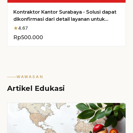
Kontraktor Kantor Surabaya - Solusi dapat
dikonfirmasi dari detail layanan untuk
Proyek Anda
star
4.67
Rp
500.000
WAWASAN
Artikel Edukasi