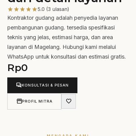
star
star
star
star
star
5.0 (3 ulasan)
Kontraktor gudang adalah penyedia layanan
pembangunan gudang. tersedia spesifikasi
teknis yang jelas, estimasi harga, dan area
layanan di Magelang. Hubungi kami melalui
WhatsApp untuk konsultasi dan estimasi gratis.
Rp
0
forum
KONSULTASI & PESAN
storefront
favorite
PROFIL MITRA
MENGAPA KAMI