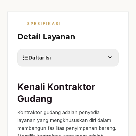
SPESIFIKASI
Detail Layanan
expand_more
format_list_bulleted
Daftar Isi
Kenali Kontraktor
Gudang
Kontraktor gudang adalah penyedia
layanan yang mengkhususkan diri dalam
membangun fasilitas penyimpanan barang.