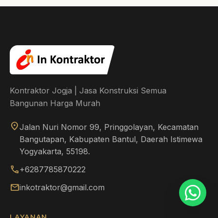
Kontraktor Jogja | Jasa Konstruksi Semua
Bangunan Harga Murah
location_on
Jalan Nuri Nomor 99, Pringgolayan, Kecamatan
Bangutapan, Kabupaten Bantul, Daerah Istimewa
Yogyakarta, 55198.
call
+6287785870222
mail
inkotraktor@gmail.com
LAYANAN