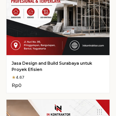
Jasa Design and Build Surabaya untuk
Proyek Efisien
star
4.67
Rp
0