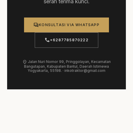
serah terima kunci.
forum
KONSULTASI VIA WHATSAPP
call
+6287785870222
location_on
Jalan Nuri Nomor 99, Pringgolayan, Kecamatan
Bangutapan, Kabupaten Bantul, Daerah Istimewa
Yogyakarta, 55198. ·
inkotraktor@gmail.com