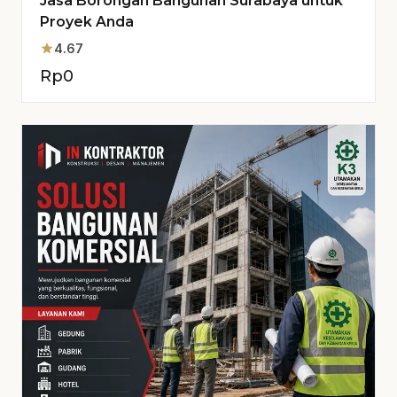
Jasa Borongan Bangunan Surabaya untuk
Proyek Anda
star
4.67
Rp
0