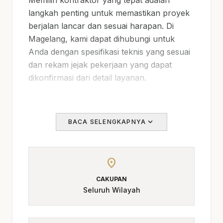
Memilih kontraktor yang tepat adalah
langkah penting untuk memastikan proyek
berjalan lancar dan sesuai harapan. Di
Magelang, kami dapat dihubungi untuk
Anda dengan spesifikasi teknis yang sesuai
dan rekam jejak pekerjaan yang dapat
dikonfirmasi dari detail layanan.
Masalah yang
Dihadapi
expand_more
BACA SELENGKAPNYA
Dalam memilih kontraktor, banyak klien
menghadapi masalah seperti kurangnya
location_on
informasi tentang spesifikasi teknis dan
CAKUPAN
rekam jejak vendor. Hal ini dapat
Seluruh Wilayah
mengakibatkan keputusan yang kurang
tepat dan hasil yang tidak memuaskan.