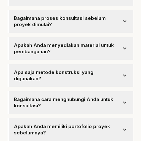
Kami melayani seluruh wilayah Magelang dan
sekitarnya.
Bagaimana proses konsultasi sebelum
expand_more
proyek dimulai?
Kami akan melakukan diskusi mendalam untuk
memahami kebutuhan Anda.
Apakah Anda menyediakan material untuk
expand_more
pembangunan?
Ya, tersedia semua material yang diperlukan.
Apa saja metode konstruksi yang
expand_more
digunakan?
Kami menggunakan teknik modern untuk efisiensi dan
keamanan.
Bagaimana cara menghubungi Anda untuk
expand_more
konsultasi?
Anda dapat menghubungi kami melalui WhatsApp
untuk konsultasi gratis.
Apakah Anda memiliki portofolio proyek
expand_more
sebelumnya?