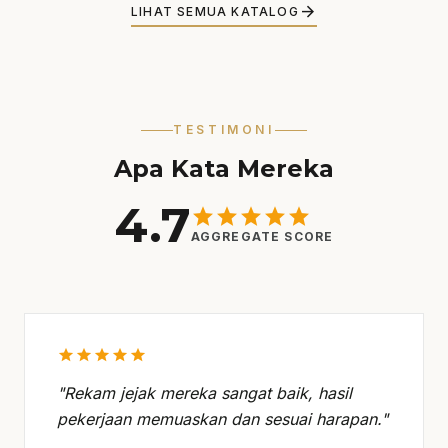
arrow_forward
LIHAT SEMUA KATALOG
TESTIMONI
Apa Kata Mereka
4.7
star
star
star
star
star
AGGREGATE SCORE
star
star
star
star
star
"Rekam jejak mereka sangat baik, hasil
pekerjaan memuaskan dan sesuai harapan."