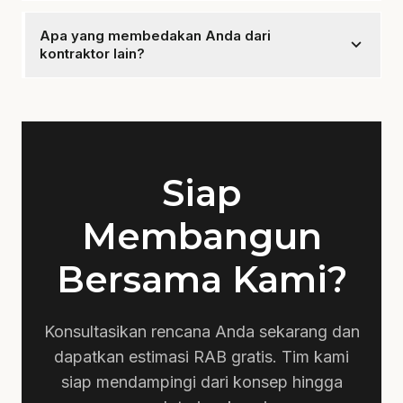
Ya, kami memiliki banyak proyek sukses yang dapat
Anda lihat.
Apa yang membedakan Anda dari
expand_more
kontraktor lain?
Kami fokus pada spesifikasi teknis dan pengalaman
lokal yang mendalam.
Siap
Membangun
Bersama Kami?
Konsultasikan rencana Anda sekarang dan
dapatkan estimasi RAB gratis. Tim kami
siap mendampingi dari konsep hingga