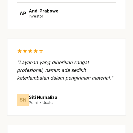
Andi Prabowo
AP
Investor
star
star
star
star
star
"Layanan yang diberikan sangat
profesional, namun ada sedikit
keterlambatan dalam pengiriman material."
Siti Nurhaliza
SN
Pemilik Usaha