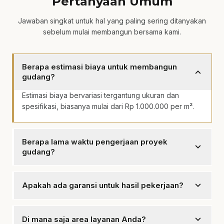
Pertanyaan Umum
Jawaban singkat untuk hal yang paling sering ditanyakan
sebelum mulai membangun bersama kami.
Berapa estimasi biaya untuk membangun
expand_more
gudang?
Estimasi biaya bervariasi tergantung ukuran dan
spesifikasi, biasanya mulai dari Rp 1.000.000 per m².
Berapa lama waktu pengerjaan proyek
expand_more
gudang?
Waktu pengerjaan tergantung pada kompleksitas
proyek, umumnya antara 1-3 bulan.
expand_more
Apakah ada garansi untuk hasil pekerjaan?
Ya, mencakup garansi untuk hasil pekerjaan kami.
expand_more
Di mana saja area layanan Anda?