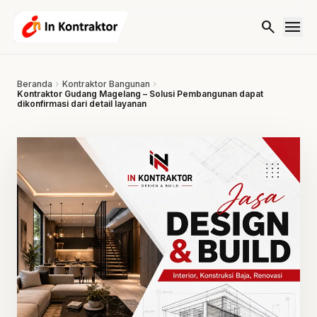
Lewati ke konten
menu
search
Beranda
chevron_right
Kontraktor Bangunan
chevron_right
Kontraktor Gudang Magelang – Solusi Pembangunan dapat
dikonfirmasi dari detail layanan