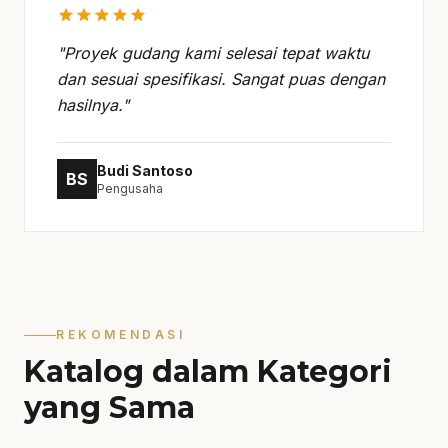
star
star
star
star
star
"Proyek gudang kami selesai tepat waktu
dan sesuai spesifikasi. Sangat puas dengan
hasilnya."
Budi Santoso
BS
Pengusaha
REKOMENDASI
Katalog dalam Kategori
yang Sama