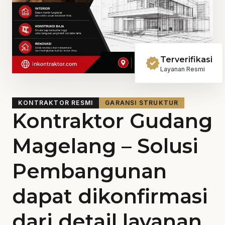
verified
Terverifikasi
Layanan Resmi
KONTRAKTOR RESMI
GARANSI STRUKTUR
Kontraktor Gudang
Magelang – Solusi
Pembangunan
dapat dikonfirmasi
dari detail layanan