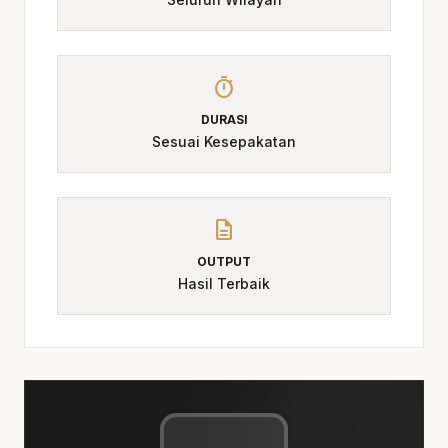
Solusi:
tersedia layanan kontraktor gedung
di Solo dengan pendekatan rapi dan
terarah, transparansi harga, dan jaminan
timer
kualitas hasil. Jika kebutuhan berkembang
DURASI
ke layanan terkait,
kontraktor ruko Solo
Sesuai Kesepakatan
membantu pembaca menjaga brief tetap
selaras dengan target promosi.
Keunggulan Kami
description
Kami memiliki pengalaman luas dalam
OUTPUT
Hasil Terbaik
menangani berbagai proyek konstruksi di
Solo, termasuk di daerah Purwosari,
Stadion Manahan, dan Masjid Raya Sheikh
Zayed Solo. Kami berkomitmen untuk
memberikan hasil yang memenuhi standar
tertinggi. Sebagai pembanding internal,
kontraktor gudang Solo
dapat dipakai