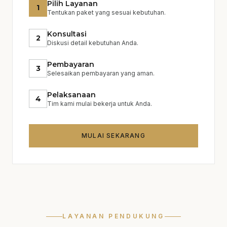
Pilih Layanan
dengan teliti untuk meminimalkan risiko dan
1
Tentukan paket yang sesuai kebutuhan.
memastikan kepuasan klien.
Konsultasi
2
Diskusi detail kebutuhan Anda.
Pembayaran
3
Selesaikan pembayaran yang aman.
Pelaksanaan
4
Tim kami mulai bekerja untuk Anda.
MULAI SEKARANG
LAYANAN PENDUKUNG