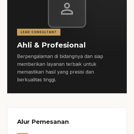
person
untuk melihat opsi layanan lain sebelum
finalisasi kebutuhan.
Estimasi Harga
LEAD CONSULTANT
Harga jasa kontraktor gedung dapat
Ahli & Profesional
bervariasi tergantung pada ukuran proyek
dan material yang digunakan. tersedia
Berpengalaman di bidangnya dan siap
estimasi harga yang kompetitif dan
memberikan layanan terbaik untuk
transparan untuk setiap kebutuhan
memastikan hasil yang presisi dan
konstruksi Anda.
berkualitas tinggi.
Proses Kerja
Proses kerja kami meliputi konsultasi awal,
penyusunan rencana, pelaksanaan
konstruksi, hingga penyelesaian proyek.
Alur Pemesanan
Kami memastikan setiap langkah dilakukan