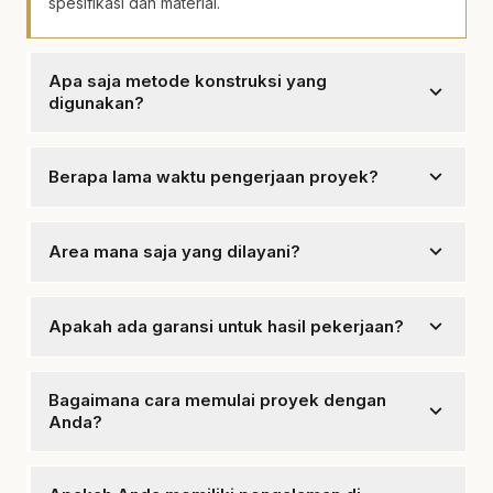
spesifikasi dan material.
Apa saja metode konstruksi yang
expand_more
digunakan?
Kami menggunakan metode konstruksi modern dan
efisien untuk hasil terbaik.
expand_more
Berapa lama waktu pengerjaan proyek?
Waktu pengerjaan bervariasi, biasanya antara 3 hingga
12 bulan tergantung kompleksitas.
expand_more
Area mana saja yang dilayani?
Kami melayani seluruh area Solo dan sekitarnya.
expand_more
Apakah ada garansi untuk hasil pekerjaan?
Ya, mencakup garansi untuk semua proyek yang kami
kerjakan.
Bagaimana cara memulai proyek dengan
expand_more
Anda?
Hubungi kami melalui WhatsApp untuk konsultasi awal
dan estimasi.