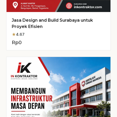
Jasa Design and Build Surabaya untuk
Proyek Efisien
star
4.67
Rp
0