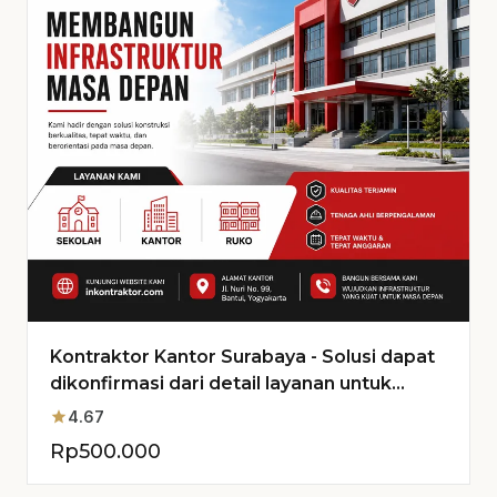
Kontraktor Kantor Surabaya - Solusi dapat
dikonfirmasi dari detail layanan untuk
Proyek Anda
star
4.67
Rp
500.000