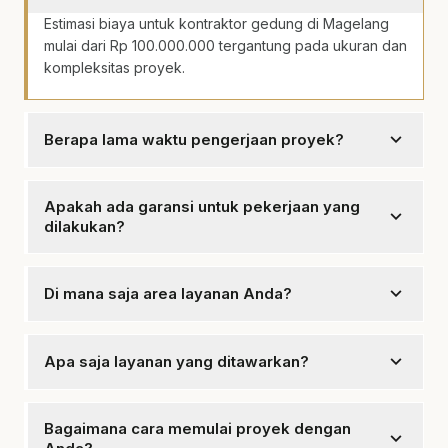
Estimasi biaya untuk kontraktor gedung di Magelang
mulai dari Rp 100.000.000 tergantung pada ukuran dan
kompleksitas proyek.
expand_more
Berapa lama waktu pengerjaan proyek?
Waktu pengerjaan proyek bervariasi, biasanya antara
3 hingga 6 bulan tergantung pada jenis proyek.
Apakah ada garansi untuk pekerjaan yang
expand_more
dilakukan?
Ya, mencakup garansi untuk setiap pekerjaan yang
kami lakukan.
expand_more
Di mana saja area layanan Anda?
Kami melayani area Magelang dan sekitarnya,
termasuk Salaman dan Mertoyudan.
expand_more
Apa saja layanan yang ditawarkan?
tersedia perencanaan proyek, konstruksi gedung,
renovasi, dan konsultasi konstruksi.
Bagaimana cara memulai proyek dengan
expand_more