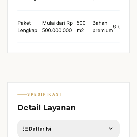
Paket
Mulai dari Rp
500
Bahan
6 bulan
Lengkap
500.000.000
m2
premium
SPESIFIKASI
Detail Layanan
expand_more
format_list_bulleted
Daftar Isi