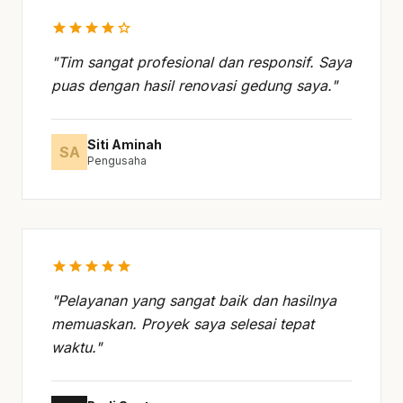
star
star
star
star
star
"Tim sangat profesional dan responsif. Saya
puas dengan hasil renovasi gedung saya."
Siti Aminah
SA
Pengusaha
star
star
star
star
star
"Pelayanan yang sangat baik dan hasilnya
memuaskan. Proyek saya selesai tepat
waktu."