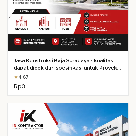
Jasa Konstruksi Baja Surabaya - kualitas
dapat dicek dari spesifikasi untuk Proyek
Anda
star
4.67
Rp
0