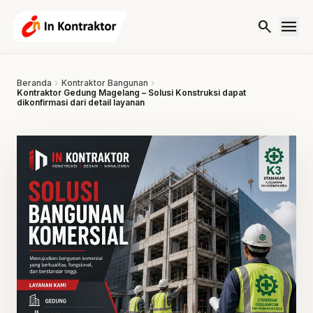
Lewati ke konten
menu
search
Beranda
chevron_right
Kontraktor Bangunan
chevron_right
Kontraktor Gedung Magelang – Solusi Konstruksi dapat
dikonfirmasi dari detail layanan