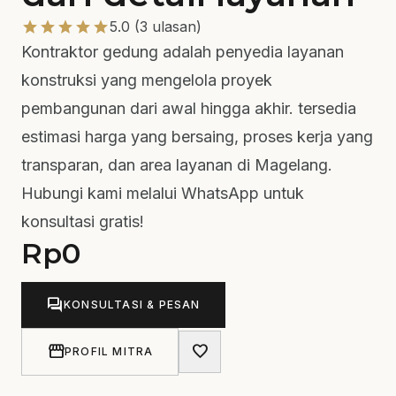
star
star
star
star
star
5.0 (3 ulasan)
Kontraktor gedung adalah penyedia layanan
konstruksi yang mengelola proyek
pembangunan dari awal hingga akhir. tersedia
estimasi harga yang bersaing, proses kerja yang
transparan, dan area layanan di Magelang.
Hubungi kami melalui WhatsApp untuk
konsultasi gratis!
Rp
0
forum
KONSULTASI & PESAN
storefront
favorite
PROFIL MITRA