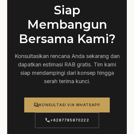
Siap
Membangun
Bersama Kami?
Konsultasikan rencana Anda sekarang dan
dapatkan estimasi RAB gratis. Tim kami
siap mendampingi dari konsep hingga
serah terima kunci.
forum
KONSULTASI VIA WHATSAPP
call
+6287785870222