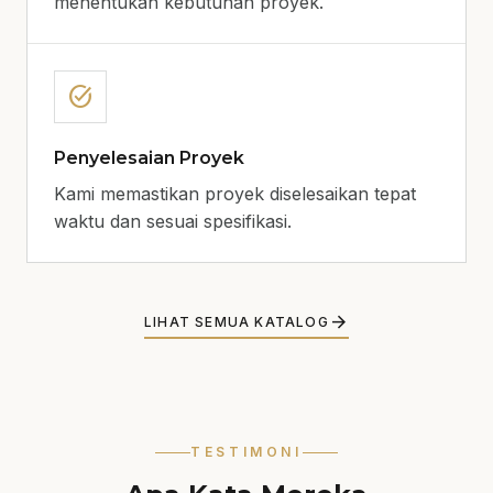
menentukan kebutuhan proyek.
task_alt
Penyelesaian Proyek
Kami memastikan proyek diselesaikan tepat
waktu dan sesuai spesifikasi.
arrow_forward
LIHAT SEMUA KATALOG
TESTIMONI