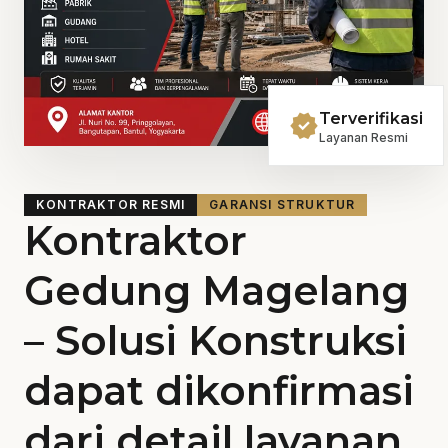
verified
Terverifikasi
Layanan Resmi
KONTRAKTOR RESMI
GARANSI STRUKTUR
Kontraktor
Gedung Magelang
– Solusi Konstruksi
dapat dikonfirmasi
dari detail layanan