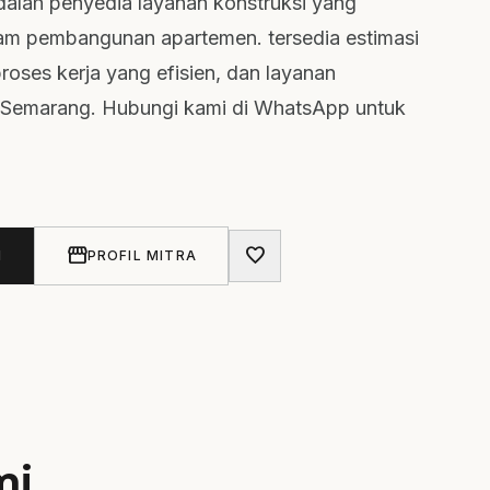
dalah penyedia layanan konstruksi yang
am pembangunan apartemen. tersedia estimasi
roses kerja yang efisien, dan layanan
i Semarang. Hubungi kami di WhatsApp untuk
storefront
favorite
N
PROFIL MITRA
mi