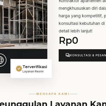
Kontraktor apartemen a
mengkhususkan diri dal
harga yang kompetitif, p
konsultasi kebutuhan d
detail lebih lanjut!
Rp
0
forum
KONSULTASI & PESA
verified
Terverifikasi
Layanan Resmi
MENGAPA KAMI
eunggulan Layanan Ka