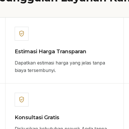
verified_user
Estimasi Harga Transparan
Dapatkan estimasi harga yang jelas tanpa
biaya tersembunyi.
verified_user
Konsultasi Gratis
Diskusikan kebutuhan proyek Anda tanpa