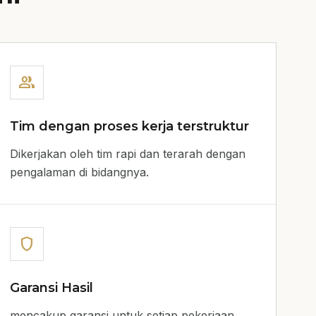
group
Tim dengan proses kerja terstruktur
Dikerjakan oleh tim rapi dan terarah dengan
pengalaman di bidangnya.
shield
Garansi Hasil
mencakup garansi untuk setiap pekerjaan