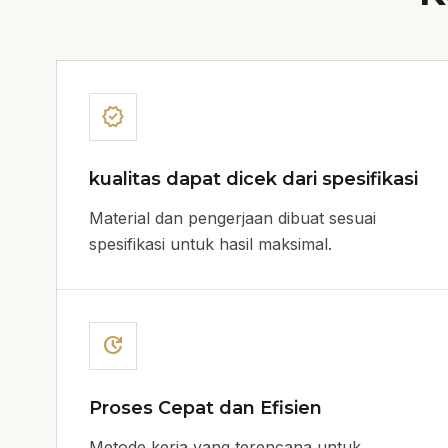
verified
kualitas dapat dicek dari spesifikasi
Material dan pengerjaan dibuat sesuai
spesifikasi untuk hasil maksimal.
update
Proses Cepat dan Efisien
Metode kerja yang terencana untuk