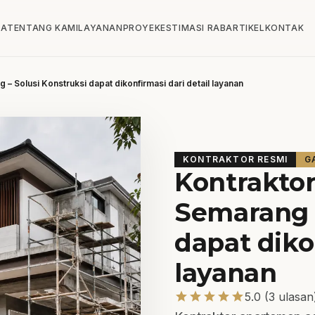
DA
TENTANG KAMI
LAYANAN
PROYEK
ESTIMASI RAB
ARTIKEL
KONTAK
 Solusi Konstruksi dapat dikonfirmasi dari detail layanan
KONTRAKTOR RESMI
G
Kontrakto
Semarang –
dapat diko
layanan
star
star
star
star
star
5.0 (3 ulasan