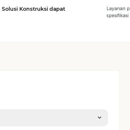
Layanan pr
Solusi Konstruksi dapat
spesifikas
expand_more