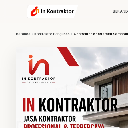
Lewati ke konten
BERAN
Beranda
chevron_right
Kontraktor Bangunan
chevron_right
Kontraktor Apartemen Semarang –