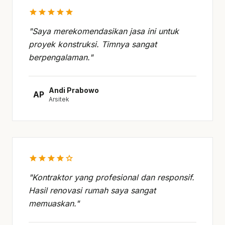
star
star
star
star
star
"Saya merekomendasikan jasa ini untuk
proyek konstruksi. Timnya sangat
berpengalaman."
Andi Prabowo
AP
Arsitek
star
star
star
star
star
"Kontraktor yang profesional dan responsif.
Hasil renovasi rumah saya sangat
memuaskan."