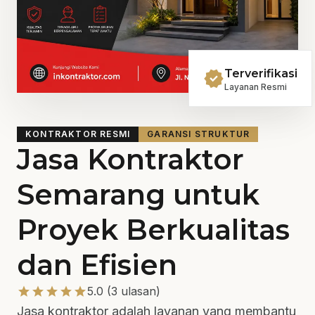
verified
Terverifikasi
Layanan Resmi
KONTRAKTOR RESMI
GARANSI STRUKTUR
Jasa Kontraktor
Semarang untuk
Proyek Berkualitas
dan Efisien
star
star
star
star
star
5.0 (3 ulasan)
Jasa kontraktor adalah layanan yang membantu