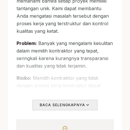
memahami bahwa setiap proyek memiliki
tantangan unik. Kami dapat membantu
Anda mengatasi masalah tersebut dengan
proses kerja yang terstruktur dan kontrol
kualitas yang ketat.
Problem:
Banyak yang mengalami kesulitan
dalam memilih kontraktor yang tepat,
seringkali karena kurangnya transparansi
dan kualitas yang tidak terjamin.
Risiko:
Memilih kontraktor yang tidak
dengan proses kerja terstruktur dapat
mengakibatkan biaya tambahan dan
keterlambatan proyek. Jika kebutuhan
expand_more
BACA SELENGKAPNYA
berkembang ke layanan terkait,
jasa
kontraktor bangunan Semarang
membantu
pembaca menjaga brief tetap selaras
location_on