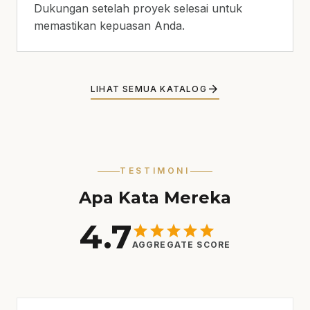
Dukungan setelah proyek selesai untuk
memastikan kepuasan Anda.
arrow_forward
LIHAT SEMUA KATALOG
TESTIMONI
Apa Kata Mereka
4.7
star
star
star
star
star
AGGREGATE SCORE