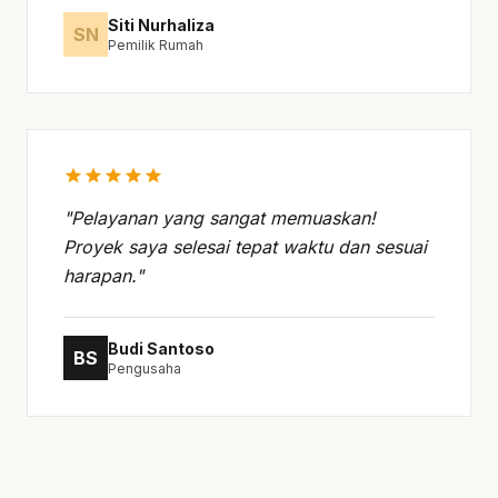
Siti Nurhaliza
SN
Pemilik Rumah
star
star
star
star
star
"Pelayanan yang sangat memuaskan!
Proyek saya selesai tepat waktu dan sesuai
harapan."
Budi Santoso
BS
Pengusaha