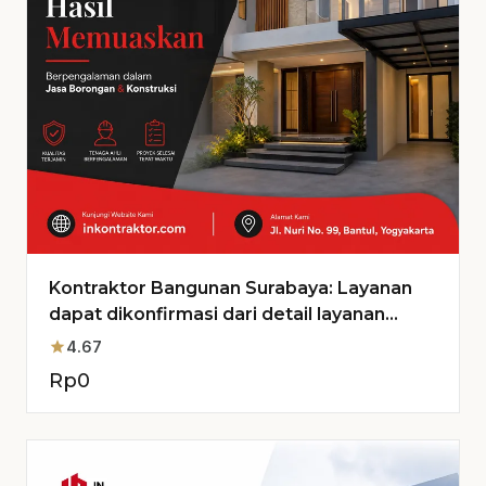
Kontraktor Bangunan Surabaya: Layanan
dapat dikonfirmasi dari detail layanan
untuk Proyek Anda
star
4.67
Rp
0