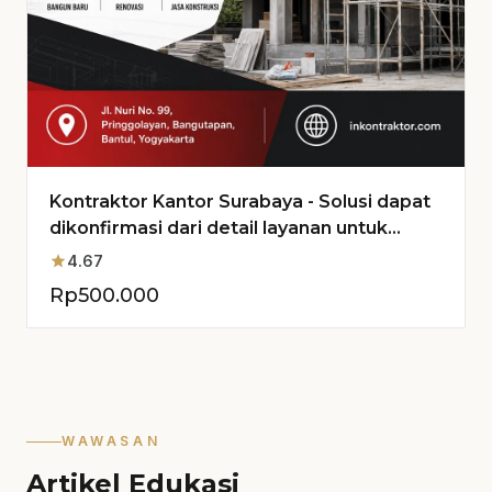
Kontraktor Kantor Surabaya - Solusi dapat
dikonfirmasi dari detail layanan untuk
Proyek Anda
star
4.67
Rp
500.000
WAWASAN
Artikel Edukasi