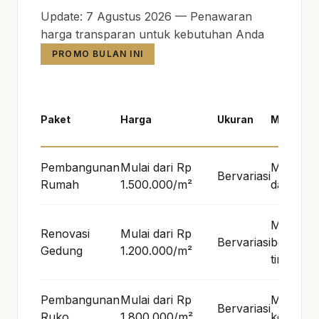
Update: 7 Agustus 2026 — Penawaran
harga transparan untuk kebutuhan Anda
PROMO BULAN INI
Paket
Harga
Ukuran
Material
Pembangunan
Mulai dari Rp
Material 
Bervariasi
Rumah
1.500.000/m²
dan imp
Material
Renovasi
Mulai dari Rp
Bervariasi
berkualit
Gedung
1.200.000/m²
tinggi
Pembangunan
Mulai dari Rp
Material
Bervariasi
Ruko
1.800.000/m²
komersia