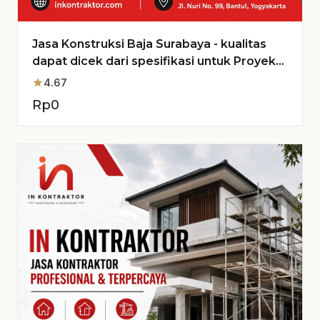
Jasa Konstruksi Baja Surabaya - kualitas
dapat dicek dari spesifikasi untuk Proyek
Anda
star
4.67
Rp
0