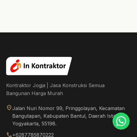
Kontraktor Jogja | Jasa Konstruksi Semua
Bangunan Harga Murah
location_on
Jalan Nuri Nomor 99, Pringgolayan, Kecamatan
Bangutapan, Kabupaten Bantul, Daerah Istimewa
Yogyakarta, 55198.
call
+6287785870222