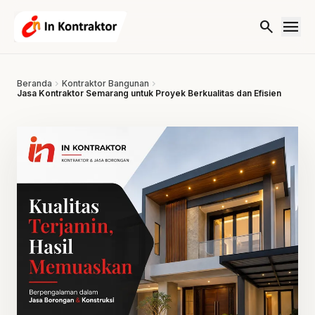
Lewati ke konten
menu
search
Beranda
chevron_right
Kontraktor Bangunan
chevron_right
Jasa Kontraktor Semarang untuk Proyek Berkualitas dan Efisien