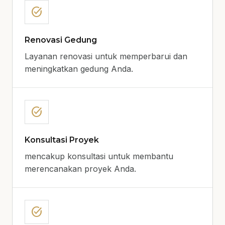
task_alt
Renovasi Gedung
Layanan renovasi untuk memperbarui dan
meningkatkan gedung Anda.
task_alt
Konsultasi Proyek
mencakup konsultasi untuk membantu
merencanakan proyek Anda.
task_alt