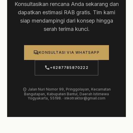
Konsultasikan rencana Anda sekarang dan
dapatkan estimasi RAB gratis. Tim kami
siap mendampingi dari konsep hingga
serah terima kunci.
forum
KONSULTASI VIA WHATSAPP
call
+6287785870222
location_on
Jalan Nuri Nomor 99, Pringgolayan, Kecamatan
Bangutapan, Kabupaten Bantul, Daerah Istimewa
Yogyakarta, 55198. ·
inkotraktor@gmail.com