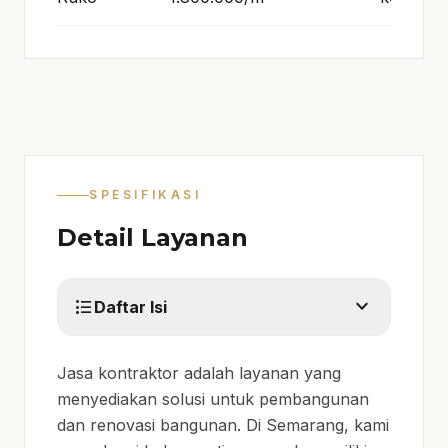
SPESIFIKASI
Detail Layanan
expand_more
format_list_bulleted
Daftar Isi
Jasa kontraktor adalah layanan yang
menyediakan solusi untuk pembangunan
dan renovasi bangunan. Di Semarang, kami