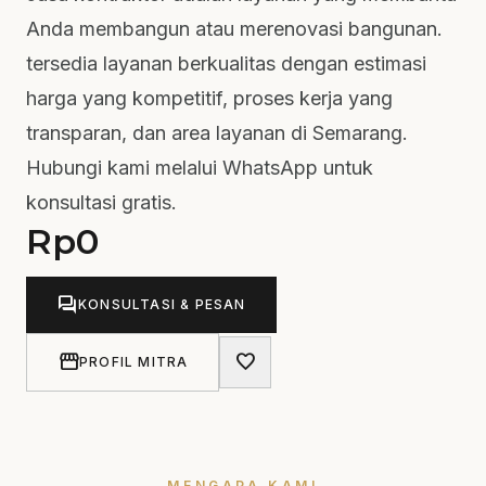
Anda membangun atau merenovasi bangunan.
tersedia layanan berkualitas dengan estimasi
harga yang kompetitif, proses kerja yang
transparan, dan area layanan di Semarang.
Hubungi kami melalui WhatsApp untuk
konsultasi gratis.
Rp
0
forum
KONSULTASI & PESAN
storefront
favorite
PROFIL MITRA
MENGAPA KAMI