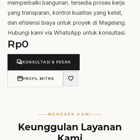
memperbaiki bangunan. tersedia proses kerja
yang transparan, kontrol kualitas yang ketat,
dan efisiensi biaya untuk proyek di Magelang.
Hubungi kami via WhatsApp untuk konsultasi.
Rp
0
forum
KONSULTASI & PESAN
storefront
favorite
PROFIL MITRA
MENGAPA KAMI
Keunggulan Layanan
Kami