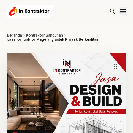
Lewati ke konten
menu
search
Beranda
chevron_right
Kontraktor Bangunan
chevron_right
Jasa Kontraktor Magelang untuk Proyek Berkualitas