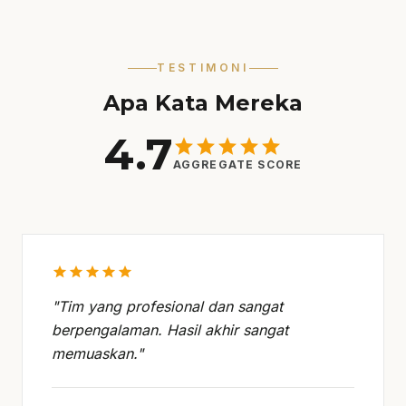
TESTIMONI
Apa Kata Mereka
4.7
star
star
star
star
star
AGGREGATE SCORE
star
star
star
star
star
"Tim yang profesional dan sangat
berpengalaman. Hasil akhir sangat
memuaskan."