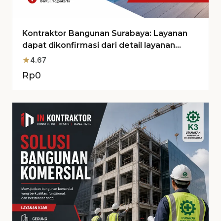
Kontraktor Bangunan Surabaya: Layanan
dapat dikonfirmasi dari detail layanan
untuk Proyek Anda
star
4.67
Rp
0