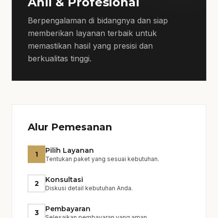
Ahli & Profesional
yang tinggi di setiap tahap proyek,
memastikan bahwa semua pekerjaan
Berpengalaman di bidangnya dan siap
dilakukan sesuai dengan spesifikasi dan
memberikan layanan terbaik untuk
harapan Anda.
memastikan hasil yang presisi dan
berkualitas tinggi.
Estimasi Biaya
Estimasi biaya kami berdasarkan analisis
mendalam terhadap kebutuhan proyek dan
material yang digunakan. Kami
berkomitmen untuk memberikan harga
Alur Pemesanan
yang kompetitif dan transparan.
Pilih Layanan
1
Tentukan paket yang sesuai kebutuhan.
Konsultasi
2
Diskusi detail kebutuhan Anda.
Pembayaran
3
Selesaikan pembayaran yang aman.