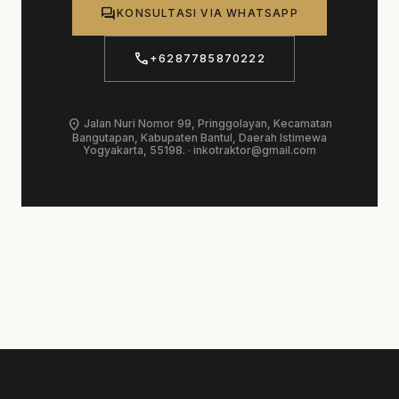
forum
KONSULTASI VIA WHATSAPP
call
+6287785870222
location_on
Jalan Nuri Nomor 99, Pringgolayan, Kecamatan
Bangutapan, Kabupaten Bantul, Daerah Istimewa
Yogyakarta, 55198. ·
inkotraktor@gmail.com