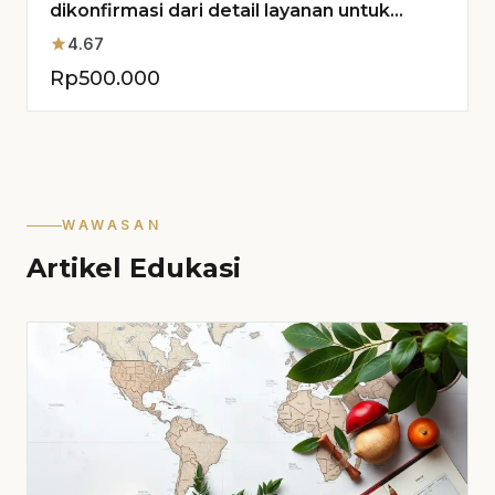
dikonfirmasi dari detail layanan untuk
Proyek Anda
star
4.67
Rp
500.000
WAWASAN
Artikel Edukasi