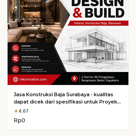
Jasa Konstruksi Baja Surabaya - kualitas
dapat dicek dari spesifikasi untuk Proyek
Anda
star
4.67
Rp
0