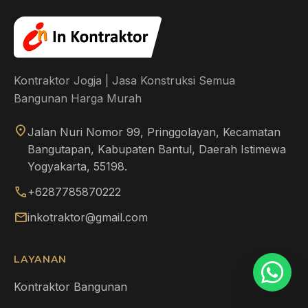
Kontraktor Jogja | Jasa Konstruksi Semua
Bangunan Harga Murah
location_on
Jalan Nuri Nomor 99, Pringgolayan, Kecamatan
Bangutapan, Kabupaten Bantul, Daerah Istimewa
Yogyakarta, 55198.
call
+6287785870222
mail
inkotraktor@gmail.com
LAYANAN
Kontraktor Bangunan