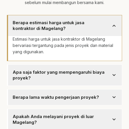
sebelum mulai membangun bersama kami.
Berapa estimasi harga untuk jasa
expand_more
kontraktor di Magelang?
Estimasi harga untuk jasa kontraktor di Magelang
bervariasi tergantung pada jenis proyek dan material
yang digunakan.
Apa saja faktor yang mempengaruhi biaya
expand_more
proyek?
Faktor yang mempengaruhi biaya proyek termasuk
ukuran, jenis material, dan kompleksitas desain.
expand_more
Berapa lama waktu pengerjaan proyek?
Waktu pengerjaan proyek tergantung pada skala dan
kompleksitasnya, biasanya mulai dari beberapa
Apakah Anda melayani proyek di luar
expand_more
minggu hingga beberapa bulan.
Magelang?