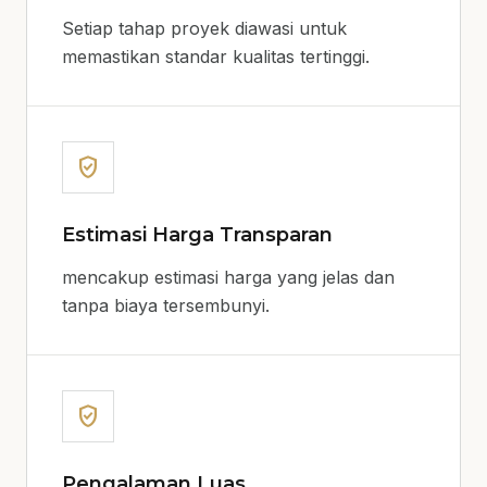
Setiap tahap proyek diawasi untuk
memastikan standar kualitas tertinggi.
verified_user
Estimasi Harga Transparan
mencakup estimasi harga yang jelas dan
tanpa biaya tersembunyi.
verified_user
Pengalaman Luas