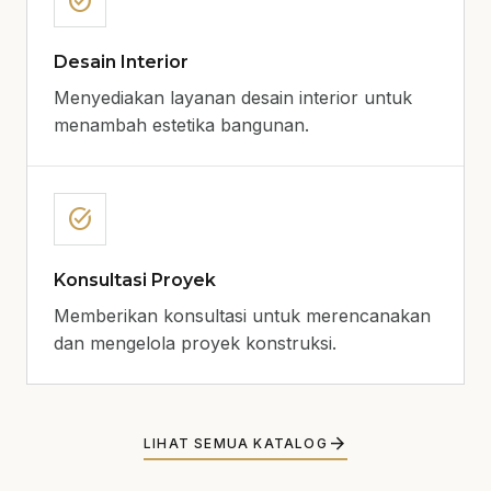
task_alt
Desain Interior
Menyediakan layanan desain interior untuk
menambah estetika bangunan.
task_alt
Konsultasi Proyek
Memberikan konsultasi untuk merencanakan
dan mengelola proyek konstruksi.
arrow_forward
LIHAT SEMUA KATALOG