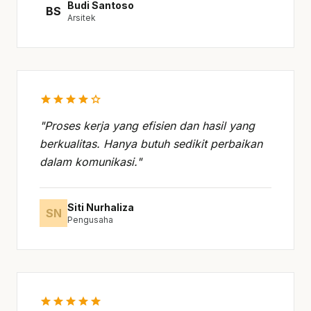
Budi Santoso
BS
Arsitek
star
star
star
star
star
"Proses kerja yang efisien dan hasil yang
berkualitas. Hanya butuh sedikit perbaikan
dalam komunikasi."
Siti Nurhaliza
SN
Pengusaha
star
star
star
star
star