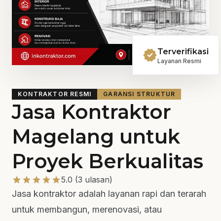
verified
Terverifikasi
Layanan Resmi
KONTRAKTOR RESMI
GARANSI STRUKTUR
Jasa Kontraktor
Magelang untuk
Proyek Berkualitas
star
star
star
star
star
5.0 (3 ulasan)
Jasa kontraktor adalah layanan rapi dan terarah
untuk membangun, merenovasi, atau