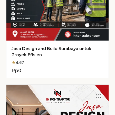
Jasa Design and Build Surabaya untuk
Proyek Efisien
star
4.67
Rp
0