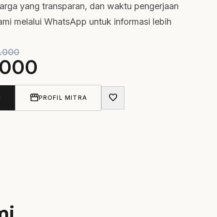
harga yang transparan, dan waktu pengerjaan
ami melalui WhatsApp untuk informasi lebih
.000
.000
storefront
favorite
N
PROFIL MITRA
mi