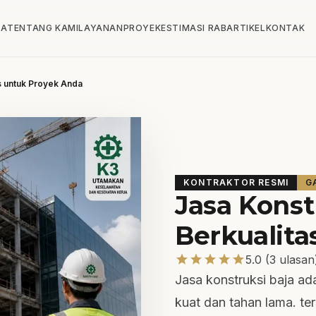
DA
TENTANG KAMI
LAYANAN
PROYEK
ESTIMASI RAB
ARTIKEL
KONTAK
as untuk Proyek Anda
KONTRAKTOR RESMI
G
Jasa Konst
Berkualita
star
star
star
star
star
5.0 (3 ulasan
Jasa konstruksi baja a
kuat dan tahan lama. te