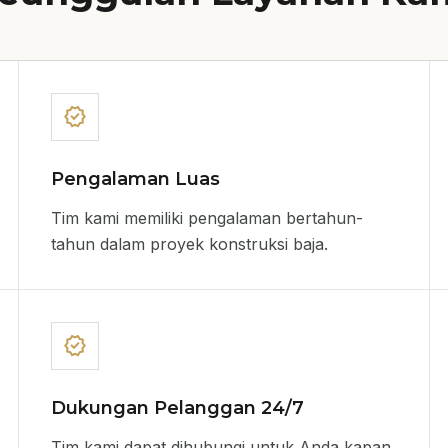
verified
Pengalaman Luas
Tim kami memiliki pengalaman bertahun-
tahun dalam proyek konstruksi baja.
verified
Dukungan Pelanggan 24/7
Tim kami dapat dihubungi untuk Anda kapan