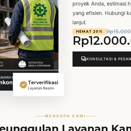
proyek Anda, estimasi 
yang efisien. Hubungi k
lanjut.
Rp
15.000
HEMAT 20%
Rp
12.000
forum
KONSULTASI & PESA
verified
Terverifikasi
Layanan Resmi
MENGAPA KAMI
eunggulan Layanan Ka