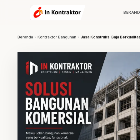
Lewati ke konten
BERAN
Beranda
chevron_right
Kontraktor Bangunan
chevron_right
Jasa Konstruksi Baja Berkualit