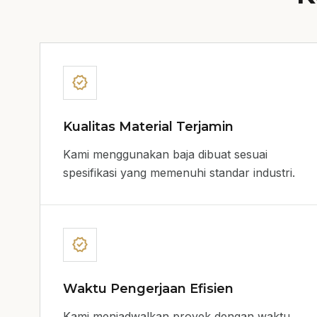
verified
Kualitas Material Terjamin
Kami menggunakan baja dibuat sesuai
spesifikasi yang memenuhi standar industri.
verified
Waktu Pengerjaan Efisien
Kami menjadwalkan proyek dengan waktu