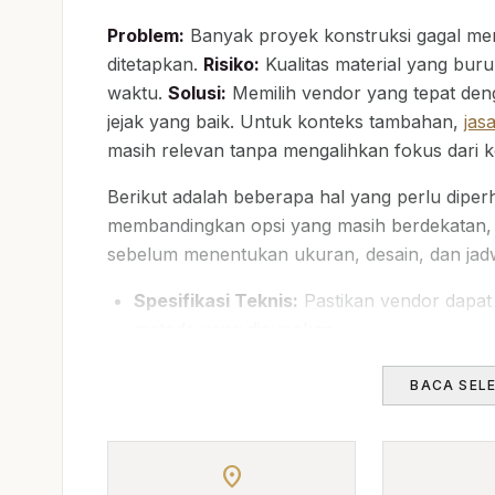
Problem:
Banyak proyek konstruksi gagal mem
ditetapkan.
Risiko:
Kualitas material yang buru
waktu.
Solusi:
Memilih vendor yang tepat denga
jejak yang baik. Untuk konteks tambahan,
jas
masih relevan tanpa mengalihkan fokus dari 
Berikut adalah beberapa hal yang perlu diperh
membandingkan opsi yang masih berdekatan
sebelum menentukan ukuran, desain, dan jad
Spesifikasi Teknis:
Pastikan vendor dapat 
metode yang digunakan.
Rekam Jejak:
Tanyakan tentang proyek seb
BACA SEL
Estimasi Harga:
Dapatkan estimasi biaya y
Waktu Pengerjaan:
Pastikan ada jadwal ya
location_on
Jika kebutuhan berkembang ke layanan terka