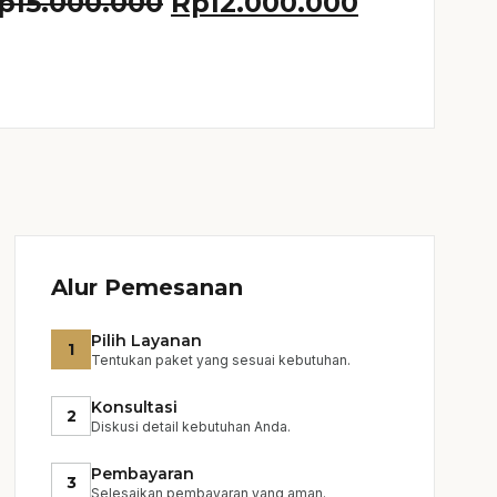
Harga aslinya adalah: 
Harga saa
p
15.000.000
Rp
12.000.000
Alur Pemesanan
Pilih Layanan
1
Tentukan paket yang sesuai kebutuhan.
Konsultasi
2
Diskusi detail kebutuhan Anda.
Pembayaran
3
Selesaikan pembayaran yang aman.