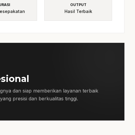
mosi.
URASI
OUTPUT
Kesepakatan
Hasil Terbaik
esional
gnya dan siap memberikan layanan terbaik
ang presisi dan berkualitas tinggi.