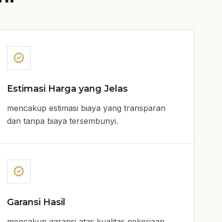
verified
Estimasi Harga yang Jelas
mencakup estimasi biaya yang transparan
dan tanpa biaya tersembunyi.
verified
Garansi Hasil
mencakup garansi atas kualitas pekerjaan