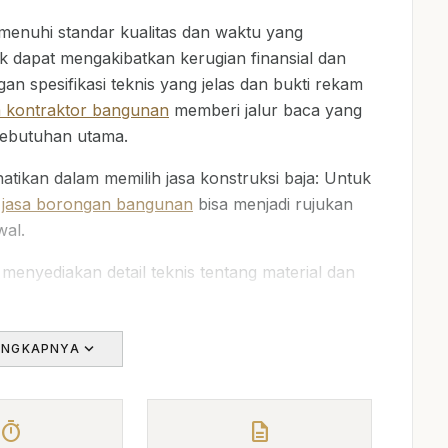
enuhi standar kualitas dan waktu yang
k dapat mengakibatkan kerugian finansial dan
n spesifikasi teknis yang jelas dan bukti rekam
a kontraktor bangunan
memberi jalur baca yang
kebutuhan utama.
atikan dalam memilih jasa konstruksi baja: Untuk
,
jasa borongan bangunan
bisa menjadi rujukan
wal.
menyediakan detail teknis tentang material dan
elumnya dan hasil yang dicapai.
expand_more
ENGKAPNYA
ang transparan dan jelas.
ng realistis untuk penyelesaian proyek.
timer
description
it,
InKontraktor.Com
membantu pembaca