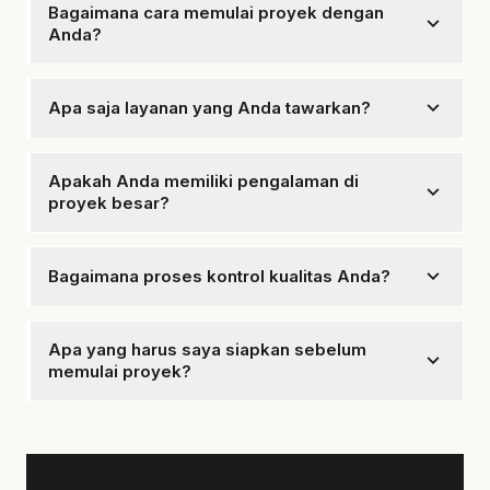
kerjakan.
Bagaimana cara memulai proyek dengan
expand_more
Anda?
Hubungi kami untuk konsultasi awal, kami akan
membantu Anda merencanakan proyek.
expand_more
Apa saja layanan yang Anda tawarkan?
tersedia konsultasi, desain, pengadaan material, dan
pengerjaan konstruksi.
Apakah Anda memiliki pengalaman di
expand_more
proyek besar?
Ya, kami memiliki pengalaman dalam menangani
berbagai proyek besar dan kompleks.
expand_more
Bagaimana proses kontrol kualitas Anda?
Kami memiliki proses QC yang ketat untuk memastikan
kualitas setiap proyek.
Apa yang harus saya siapkan sebelum
expand_more
memulai proyek?
Siapkan brief proyek yang jelas dan detail kebutuhan
Anda.