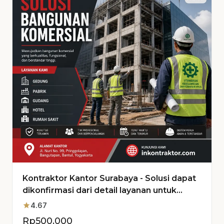
Kontraktor Kantor Surabaya - Solusi dapat
dikonfirmasi dari detail layanan untuk
Proyek Anda
star
4.67
Rp
500.000