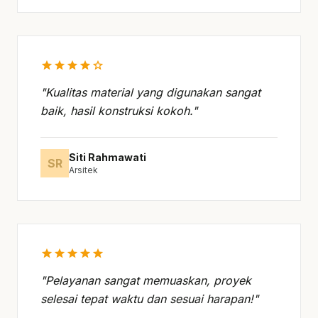
star
star
star
star
star
"Kualitas material yang digunakan sangat
baik, hasil konstruksi kokoh."
Siti Rahmawati
SR
Arsitek
star
star
star
star
star
"Pelayanan sangat memuaskan, proyek
selesai tepat waktu dan sesuai harapan!"