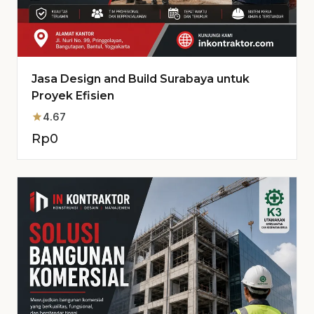
Jasa Design and Build Surabaya untuk
Proyek Efisien
star
4.67
Rp
0