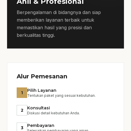
Ahli & Profesional
harga tetap, kami akan memberikan
Berpengalaman di bidangnya dan siap
estimasi yang realistis berdasarkan
memberikan layanan terbaik untuk
kebutuhan spesifik Anda.
memastikan hasil yang presisi dan
berkualitas tinggi.
Proses Order
Proses kami dimulai dengan konsultasi
gratis untuk memahami kebutuhan Anda,
diikuti dengan penyusunan rencana dan
estimasi biaya. Kami memastikan setiap
Alur Pemesanan
langkah jelas dan transparan agar Anda
tidak mengalami kebingungan.
Pilih Layanan
1
Tentukan paket yang sesuai kebutuhan.
Konsultasi
2
Diskusi detail kebutuhan Anda.
Pembayaran
3
Selesaikan pembayaran yang aman.