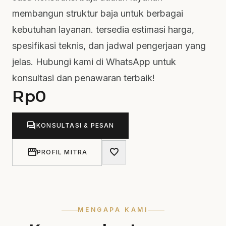
membangun struktur baja untuk berbagai
kebutuhan layanan. tersedia estimasi harga,
spesifikasi teknis, dan jadwal pengerjaan yang
jelas. Hubungi kami di WhatsApp untuk
konsultasi dan penawaran terbaik!
Rp
0
forum
KONSULTASI & PESAN
storefront
favorite
PROFIL MITRA
MENGAPA KAMI