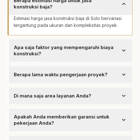
Berapa estimasi harga untuk jasa
expand_more
konstruksi baja?
Estimasi harga jasa konstruksi baja di Solo bervariasi
tergantung pada ukuran dan kompleksitas proyek.
Apa saja faktor yang mempengaruhi biaya
expand_more
konstruksi?
Faktor yang mempengaruhi biaya antara lain ukuran
proyek, material yang digunakan, dan metode
expand_more
Berapa lama waktu pengerjaan proyek?
konstruksi.
Waktu pengerjaan tergantung pada kompleksitas,
biasanya antara 1 hingga 3 bulan.
expand_more
Di mana saja area layanan Anda?
Kami melayani seluruh area Solo dan sekitarnya.
Apakah Anda memberikan garansi untuk
expand_more
pekerjaan Anda?
Ya, mencakup garansi untuk setiap proyek yang kami