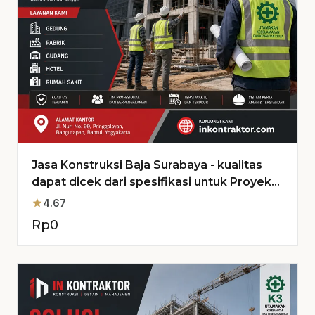
Jasa Konstruksi Baja Surabaya - kualitas
dapat dicek dari spesifikasi untuk Proyek
Anda
star
4.67
Rp
0