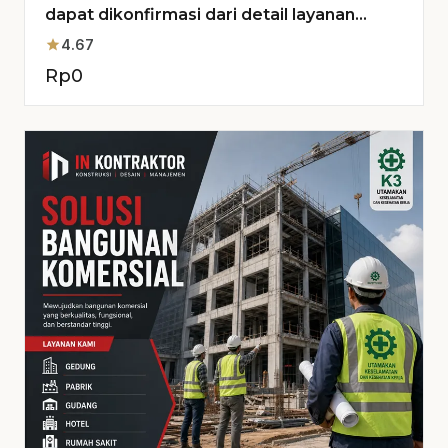
dapat dikonfirmasi dari detail layanan
untuk Proyek Anda
star
4.67
Rp
0