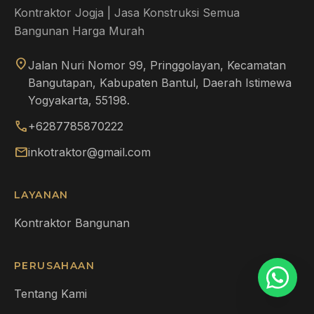
Kontraktor Jogja | Jasa Konstruksi Semua
Bangunan Harga Murah
location_on
Jalan Nuri Nomor 99, Pringgolayan, Kecamatan
Bangutapan, Kabupaten Bantul, Daerah Istimewa
Yogyakarta, 55198.
call
+6287785870222
mail
inkotraktor@gmail.com
LAYANAN
Kontraktor Bangunan
PERUSAHAAN
Tentang Kami