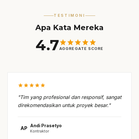
TESTIMONI
Apa Kata Mereka
4.7
star
star
star
star
star
AGGREGATE SCORE
star
star
star
star
star
"Tim yang profesional dan responsif, sangat
direkomendasikan untuk proyek besar."
Andi Prasetyo
AP
Kontraktor