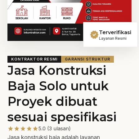
verified
Terverifikasi
Layanan Resmi
KONTRAKTOR RESMI
GARANSI STRUKTUR
Jasa Konstruksi
Baja Solo untuk
Proyek dibuat
sesuai spesifikasi
star
star
star
star
star
5.0 (3 ulasan)
Jasa konstruksi baja adalah layanan