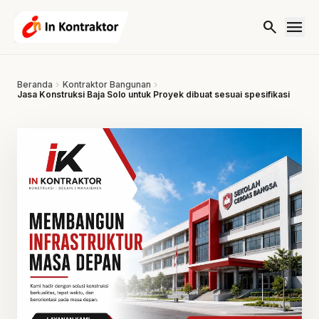
Lewati ke konten
menu
search
Beranda
chevron_right
Kontraktor Bangunan
chevron_right
Jasa Konstruksi Baja Solo untuk Proyek dibuat sesuai spesifikasi