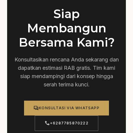
Siap
Membangun
Bersama Kami?
Konsultasikan rencana Anda sekarang dan
dapatkan estimasi RAB gratis. Tim kami
siap mendampingi dari konsep hingga
serah terima kunci.
forum
KONSULTASI VIA WHATSAPP
call
+6287785870222