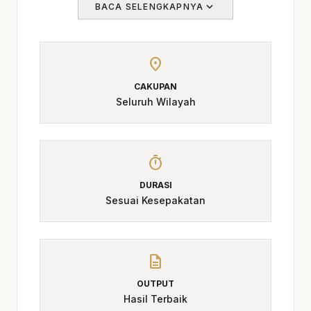
teknis yang diperlukan untuk proyek
expand_more
BACA SELENGKAPNYA
mereka, yang dapat menyebabkan
kesalahan dan biaya tambahan. Sebagai
pembanding internal,
jasa kontraktor
location_on
bangunan Klaten
dapat dipakai untuk
CAKUPAN
melihat opsi layanan lain sebelum finalisasi
Seluruh Wilayah
kebutuhan.
Risiko dalam Memilih Vendor
timer
Memilih vendor yang kurang dengan
DURASI
proses kerja terstruktur dapat berakibat
Sesuai Kesepakatan
fatal, seperti keterlambatan pengerjaan,
biaya yang membengkak, dan hasil akhir
yang tidak memuaskan. Untuk konteks
description
tambahan,
kontraktor bangunan komersial
Klaten
memberi jalur baca yang masih
OUTPUT
Hasil Terbaik
relevan tanpa mengalihkan fokus dari