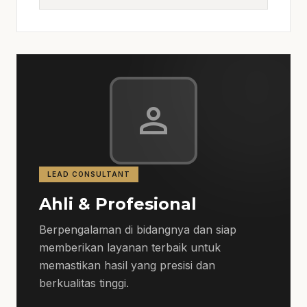
kebutuhan utama.
Solusi Kami
Kami hadir dengan jasa design and build
yang telah terbukti efektif di Klaten. Dengan
pengalaman bertahun-tahun dan rekam
person
jejak yang solid, kami dapat dihubungi untuk
Anda mewujudkan proyek impian dengan
tepat waktu dan sesuai anggaran. Jika
kebutuhan berkembang ke layanan terkait,
LEAD CONSULTANT
jasa renovasi bangunan Klaten
membantu
Ahli & Profesional
pembaca menjaga brief tetap selaras
dengan target promosi.
Berpengalaman di bidangnya dan siap
memberikan layanan terbaik untuk
Proses Pengerjaan
memastikan hasil yang presisi dan
berkualitas tinggi.
Proses kami dimulai dengan konsultasi
untuk memahami kebutuhan dan keinginan