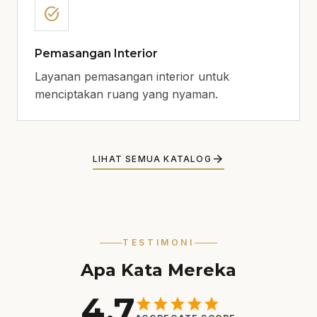
task_alt
Pemasangan Interior
Layanan pemasangan interior untuk
menciptakan ruang yang nyaman.
arrow_forward
LIHAT SEMUA KATALOG
TESTIMONI
Apa Kata Mereka
4.7
star
star
star
star
star