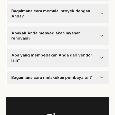
Ya, mencakup garansi untuk hasil pekerjaan sesuai
kesepakatan.
Bagaimana cara memulai proyek dengan
expand_more
Anda?
Anda dapat menghubungi kami untuk konsultasi gratis
dan memulai proses perencanaan.
Apakah Anda menyediakan layanan
expand_more
renovasi?
Ya, kami juga menyediakan layanan renovasi
bangunan.
Apa yang membedakan Anda dari vendor
expand_more
lain?
Kami mengutamakan kualitas, transparansi, dan
kepuasan pelanggan dalam setiap proyek.
expand_more
Bagaimana cara melakukan pembayaran?
Pembayaran dapat dilakukan sesuai dengan
kesepakatan yang telah ditentukan dalam kontrak.