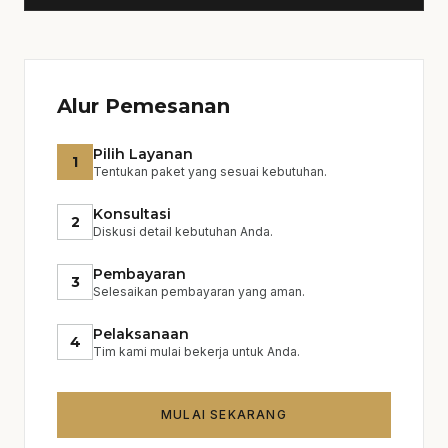
Anda. Selanjutnya, kami menyusun
rencana dan anggaran yang jelas sebelum
memulai konstruksi. Kami juga memberikan
update rutin selama pengerjaan.
Alur Pemesanan
Pilih Layanan
1
Tentukan paket yang sesuai kebutuhan.
Konsultasi
2
Diskusi detail kebutuhan Anda.
Pembayaran
3
Selesaikan pembayaran yang aman.
Pelaksanaan
4
Tim kami mulai bekerja untuk Anda.
MULAI SEKARANG