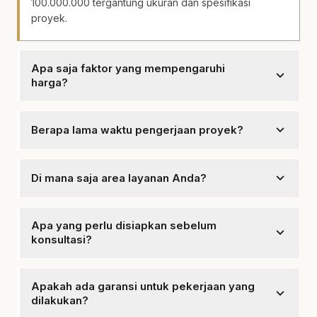
100.000.000 tergantung ukuran dan spesifikasi
proyek.
Apa saja faktor yang mempengaruhi
expand_more
harga?
Faktor yang mempengaruhi harga termasuk ukuran
proyek, bahan yang digunakan, dan kompleksitas
expand_more
Berapa lama waktu pengerjaan proyek?
desain.
Waktu pengerjaan bervariasi, biasanya antara 3 hingga
6 bulan tergantung pada ukuran proyek.
expand_more
Di mana saja area layanan Anda?
Kami melayani seluruh wilayah Klaten dan sekitarnya.
Apa yang perlu disiapkan sebelum
expand_more
konsultasi?
Sebaiknya siapkan ide dan anggaran awal untuk
mempermudah proses konsultasi.
Apakah ada garansi untuk pekerjaan yang
expand_more
dilakukan?