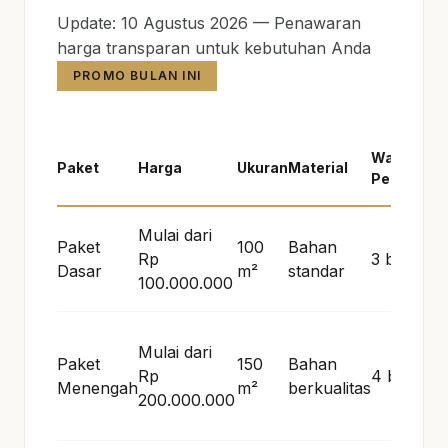
Update: 10 Agustus 2026 — Penawaran
harga transparan untuk kebutuhan Anda
PROMO BULAN INI
Waktu
Paket
Harga
Ukuran
Material
Pengerjaa
Mulai dari
Paket
100
Bahan
Rp
3 bulan
Dasar
m²
standar
100.000.000
Mulai dari
Paket
150
Bahan
Rp
4 bulan
Menengah
m²
berkualitas
200.000.000