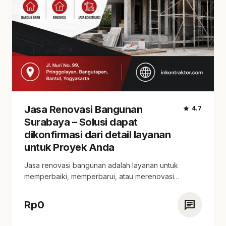
Jasa Renovasi Bangunan
star
4.7
Surabaya – Solusi dapat
dikonfirmasi dari detail layanan
untuk Proyek Anda
Jasa renovasi bangunan adalah layanan untuk
memperbaiki, memperbarui, atau merenovasi
bangunan. tersedia estimasi harga yang…
chat
Rp
0