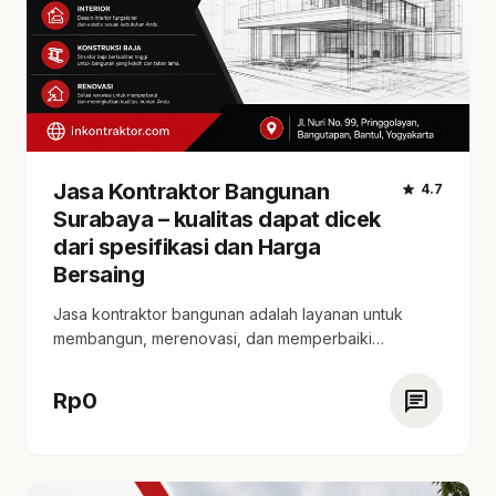
Jasa Kontraktor Bangunan
star
4.7
Surabaya – kualitas dapat dicek
dari spesifikasi dan Harga
Bersaing
Jasa kontraktor bangunan adalah layanan untuk
membangun, merenovasi, dan memperbaiki
bangunan. tersedia estimasi harga yang…
chat
Rp
0