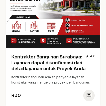
Kontraktor Bangunan Surabaya:
star
4.7
Layanan dapat dikonfirmasi dari
detail layanan untuk Proyek Anda
Kontraktor bangunan adalah penyedia layanan
konstruksi yang mengelola proyek pembangunan.
tersedia estimasi harga, konsultasi kebutuhan,…
chat
Rp
0