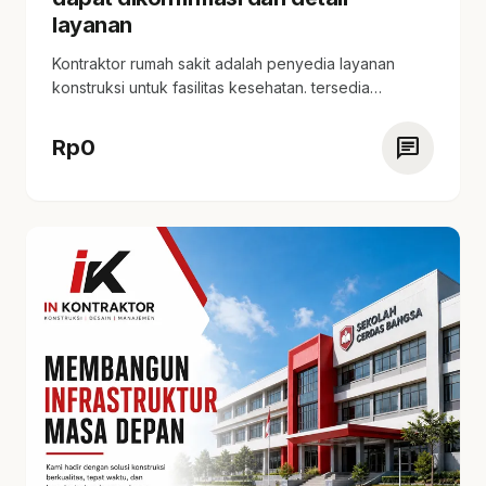
layanan
Kontraktor rumah sakit adalah penyedia layanan
konstruksi untuk fasilitas kesehatan. tersedia
spesifikasi teknis, estimasi harga,…
chat
Rp
0