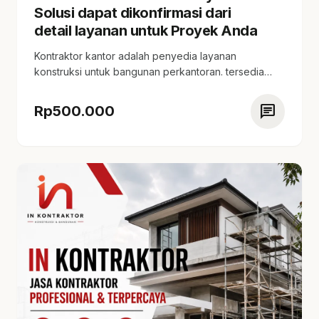
Solusi dapat dikonfirmasi dari
detail layanan untuk Proyek Anda
Kontraktor kantor adalah penyedia layanan
konstruksi untuk bangunan perkantoran. tersedia
berbagai paket layanan sesuai skala…
chat
Rp
500.000