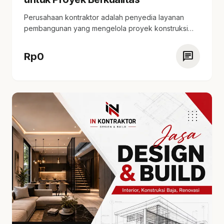
Perusahaan kontraktor adalah penyedia layanan
pembangunan yang mengelola proyek konstruksi
dari awal hingga selesai. tersedia…
chat
Rp
0