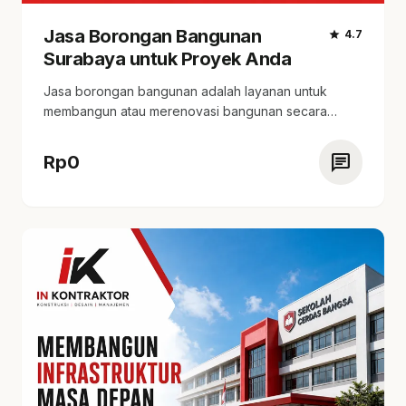
Jasa Borongan Bangunan
star
4.7
Surabaya untuk Proyek Anda
Jasa borongan bangunan adalah layanan untuk
membangun atau merenovasi bangunan secara
menyeluruh. tersedia spesialisasi di…
chat
Rp
0