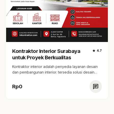
Kontraktor Interior Surabaya
star
4.7
untuk Proyek Berkualitas
Kontraktor interior adalah penyedia layanan desain
dan pembangunan interior. tersedia solusi desain
yang kreatif, estimasi…
chat
Rp
0