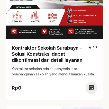
Kontraktor Sekolah Surabaya –
star
4.7
Solusi Konstruksi dapat
dikonfirmasi dari detail layanan
Kontraktor sekolah adalah penyedia jasa
pembangunan sekolah yang mengutamakan kualitas
dan ketepatan waktu. Kami melayani…
chat
Rp
0