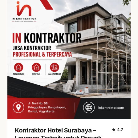
Kontraktor Hotel Surabaya –
star
4.7