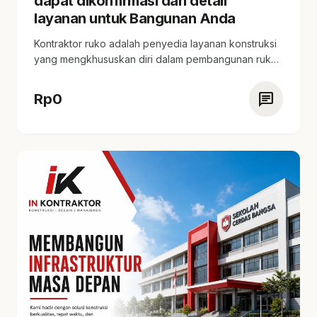
dapat dikonfirmasi dari detail
layanan untuk Bangunan Anda
Kontraktor ruko adalah penyedia layanan konstruksi
yang mengkhususkan diri dalam pembangunan ruko.
tersedia estimasi harga…
chat
Rp
0