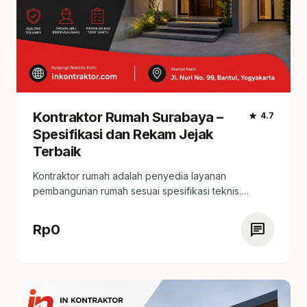
Kontraktor Rumah Surabaya –
star
4.7
Spesifikasi dan Rekam Jejak
Terbaik
Kontraktor rumah adalah penyedia layanan
pembangunan rumah sesuai spesifikasi teknis.
tersedia estimasi harga yang transparan,…
chat
Rp
0