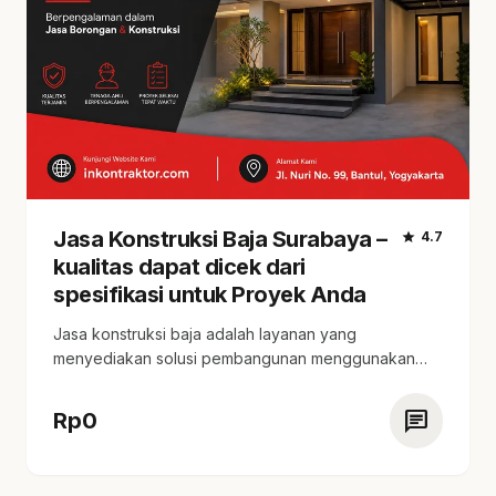
Jasa Konstruksi Baja Surabaya –
star
4.7
kualitas dapat dicek dari
spesifikasi untuk Proyek Anda
Jasa konstruksi baja adalah layanan yang
menyediakan solusi pembangunan menggunakan
material baja yang kuat dan…
chat
Rp
0