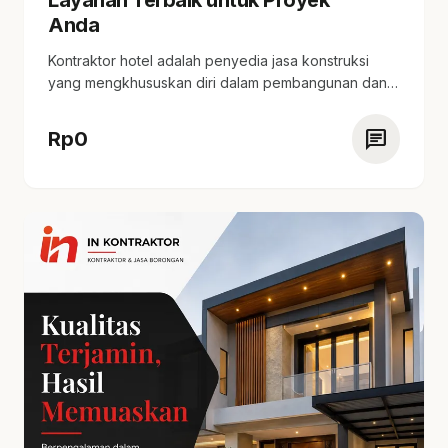
Layanan Terbaik untuk Proyek
Anda
Kontraktor hotel adalah penyedia jasa konstruksi
yang mengkhususkan diri dalam pembangunan dan
renovasi hotel. tersedia…
chat
Rp
0