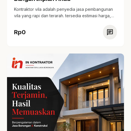
Kontraktor vila adalah penyedia jasa pembangunan
vila yang rapi dan terarah. tersedia estimasi harga,
proses…
chat
Rp
0