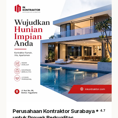
Perusahaan Kontraktor Surabaya
star
4.7
untuk Proyek Berkualitas