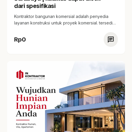
dari spesifikasi
Kontraktor bangunan komersial adalah penyedia
layanan konstruksi untuk proyek komersial. tersedia
estimasi harga yang kompetitif,…
chat
Rp
0