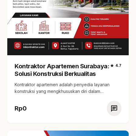
Kontraktor Apartemen Surabaya:
star
4.7
Solusi Konstruksi Berkualitas
Kontraktor apartemen adalah penyedia layanan
konstruksi yang mengkhususkan diri dalam
pembangunan apartemen. tersedia estimasi harga…
chat
Rp
0