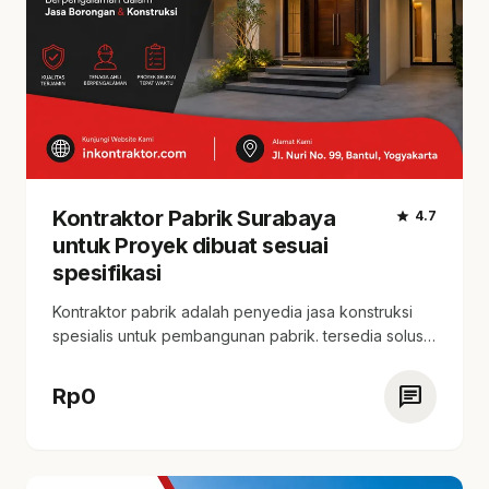
Kontraktor Pabrik Surabaya
star
4.7
untuk Proyek dibuat sesuai
spesifikasi
Kontraktor pabrik adalah penyedia jasa konstruksi
spesialis untuk pembangunan pabrik. tersedia solusi
sesuai skala proyek,…
chat
Rp
0