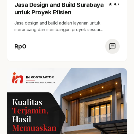
Jasa Design and Build Surabaya
star
4.7
untuk Proyek Efisien
Jasa design and build adalah layanan untuk
merancang dan membangun proyek sesuai
spesifikasi yang diminta.…
chat
Rp
0