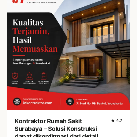
Kontraktor Rumah Sakit
star
4.7
Surabaya – Solusi Konstruksi
dapat dikonfirmasi dari detail