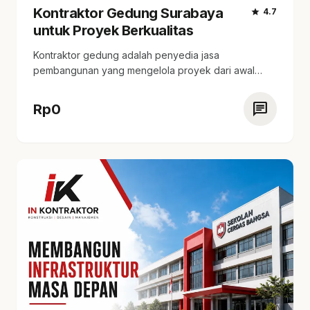
Kontraktor Gedung Surabaya
star
4.7
untuk Proyek Berkualitas
Kontraktor gedung adalah penyedia jasa
pembangunan yang mengelola proyek dari awal
hingga selesai. tersedia layanan…
chat
Rp
0