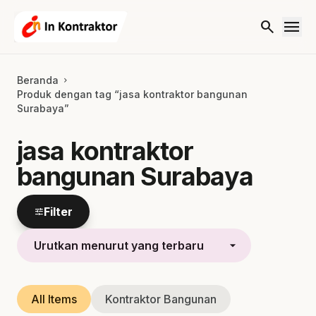
Lewati ke konten
menu
search
Beranda
chevron_right
Produk dengan tag “jasa kontraktor bangunan
Surabaya”
jasa kontraktor
bangunan Surabaya
Filter
tune
All Items
Kontraktor Bangunan