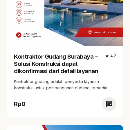
Kontraktor Gudang Surabaya –
star
4.7
Solusi Konstruksi dapat
dikonfirmasi dari detail layanan
Kontraktor gudang adalah penyedia layanan
konstruksi untuk pembangunan gudang. tersedia
paket layanan yang sesuai dengan…
chat
Rp
0