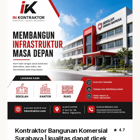
Kontraktor Bangunan Komersial
star
4.7
Surabaya | kualitas dapat dicek