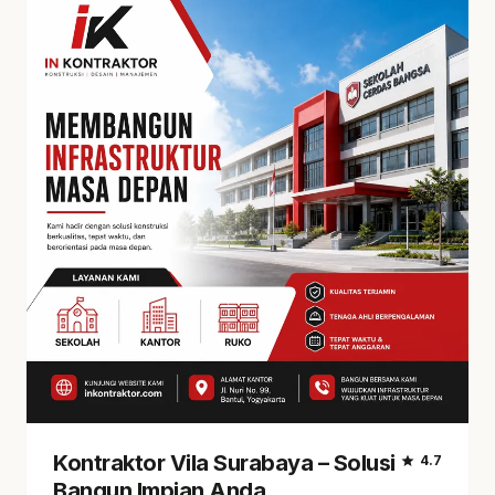
Kontraktor Vila Surabaya – Solusi
star
4.7
Bangun Impian Anda